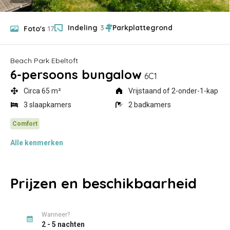
Indeling
3
Foto's
17
Beach Park Ebeltoft
6-persoons bungalow
6C1
Circa 65 m²
Vrijstaand of 2-onder-1-kap
3 slaapkamers
2 badkamers
Alle
kenmerken
Prijzen en beschikbaarheid