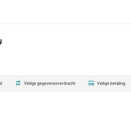
y
at
Veilige gegevensoverdracht
Veilige betaling