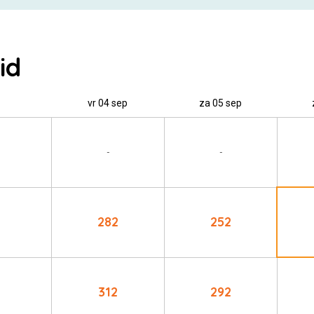
id
vr 04 sep
za 05 sep
-
-
282
252
312
292