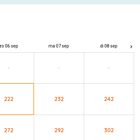
zo 06 sep
ma 07 sep
di 08 sep
-
-
-
222
232
242
272
292
302