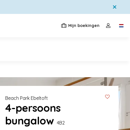
Mijn boekingen
Switc
Open de dr
Beach Park Ebeltoft
4-persoons
bungalow
4B2