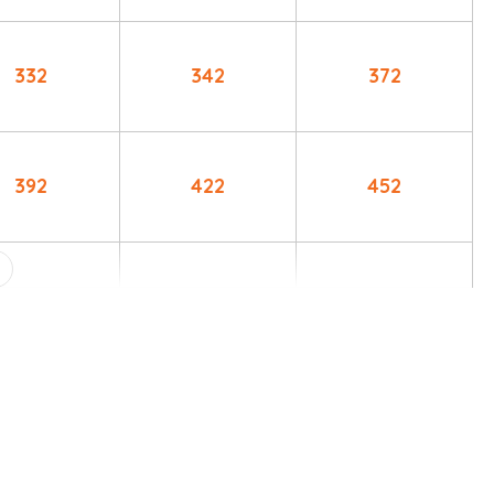
332
342
372
392
422
452