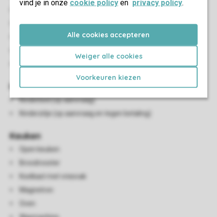
vind je in onze
cookie policy
en
privacy policy
.
Fauteuil
Eetkamerstoelen
Alle cookies accepteren
Eettafel
HDMI-aansluiting
Weiger alle cookies
Smart-tv
Voorkeuren kiezen
Kindervoorzieningen
Kinderbed (op aanvraag)
Kinderzitje (op aanvraag en tegen betaling)
Keuken
Open keuken
Broodrooster
Koelkast met vriesvak
Magnetron
Oven