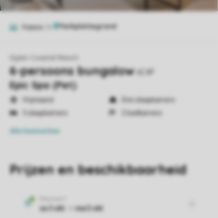
Foto's
13
Dylan Coastal Resort
6-persoons bungalow
6C4P
Epic Spa (Pet)
Vrijstaand
Drie slaapkamers
3 slaapkamers
2 badkamers
Alle
kenmerken
Prijzen en beschikbaarheid