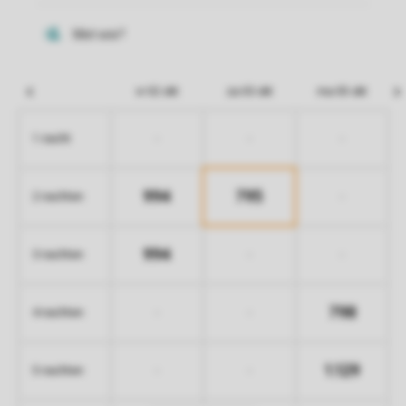
vr 02 okt
za 03 okt
ma 05 okt
-
-
-
1 nacht
994
795
-
2 nachten
994
-
-
3 nachten
798
-
-
4 nachten
1.129
-
-
5 nachten