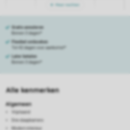
Meer nachten
Alle
kenmerken
Algemeen
Vrijstaand
Drie slaapkamers
Modern interieur