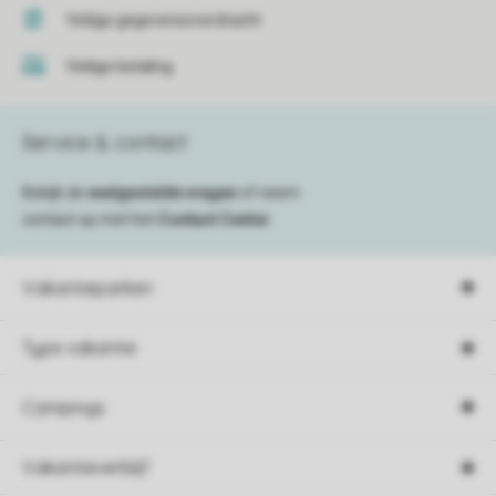
Veilige gegevensoverdracht
Veilige betaling
Service & contact
Bekijk de
veelgestelde vragen
of neem
contact op met het
Contact Center
.
Vakantieparken
Type vakantie
Campings
Vakantieverblijf