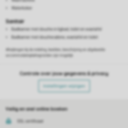
Wasmachine
Waterkoker
Sanitair
Badkamer met douche in ligbad, toilet en wastafel
Badkamer met douchecabine, wastafel en toilet
Afwijkingen bij de indeling, beelden, beschrijving en afgebeelde
accommodatieplattegronden zijn mogelijk.
Controle over jouw gegevens & privacy
Instellingen wijzigen
Veilig en snel online boeken
SSL certificaat