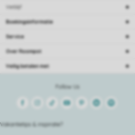
Verblijf
Boekingsinformatie
Service
Over Roompot
Veilig betalen met
Follow Us
Facebook
Instagram
Tiktok
Youtube
Pinterest
Linkedin
Spotify
Vakantietips & inspiratie?