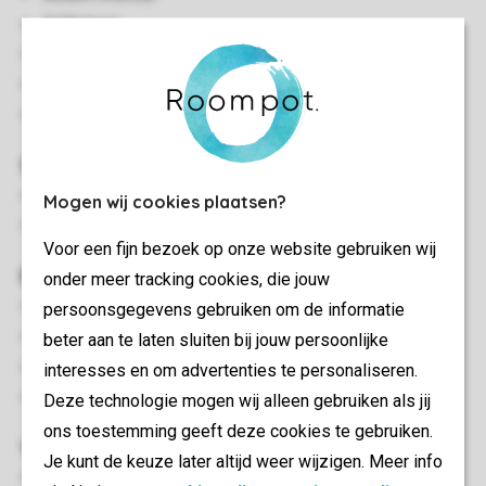
Gelijkvloers
Centrale verwarming
Rookvrij
Eén huisdier toegestaan
Slaapkamer(s)
Twee slaapkamers met twee 1-persoonsbedden
Mogen wij cookies plaatsen?
Slaapkamer met king-size bed
Voor een fijn bezoek op onze website gebruiken wij
Buiten
onder meer tracking cookies, die jouw
Terrasmeubilair
persoonsgegevens gebruiken om de informatie
Luxe bubbelbad (buiten)
beter aan te laten sluiten bij jouw persoonlijke
Afgesloten terras
interesses en om advertenties te personaliseren.
Parkeren bij de accommodatie
Deze technologie mogen wij alleen gebruiken als jij
ons toestemming geeft deze cookies te gebruiken.
Woon-/eetkamer
Je kunt de keuze later altijd weer wijzigen. Meer info
Hoekbank