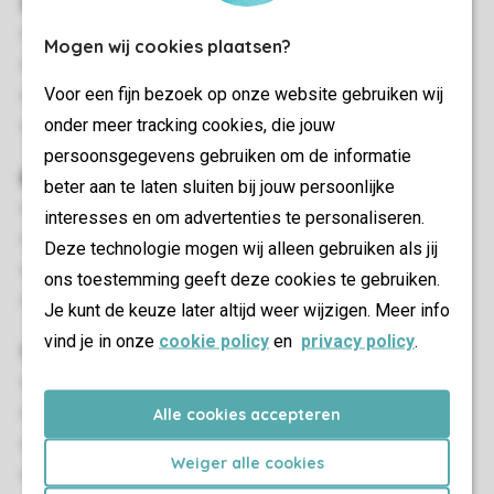
Slaapkamer(s)
Drie slaapkamers met twee 1-persoonsbedden
Mogen wij cookies plaatsen?
Bedden voorzien van dekbedden en hoofdkussens
Voor een fijn bezoek op onze website gebruiken wij
Kinderbed mogelijk in de slaapkamer
onder meer tracking cookies, die jouw
Eén slaapkamer is voorzien van een 2-persons softtopper
persoonsgegevens gebruiken om de informatie
Buiten
beter aan te laten sluiten bij jouw persoonlijke
Terras
interesses en om advertenties te personaliseren.
Parasol
Deze technologie mogen wij alleen gebruiken als jij
Terrasmeubilair
ons toestemming geeft deze cookies te gebruiken.
Parkeren op de centrale parkeerplaats
Je kunt de keuze later altijd weer wijzigen. Meer info
vind je in onze
cookie policy
en
privacy policy
.
Woon-/eetkamer
Zithoek
Alle cookies accepteren
Eethoek
Houtkachel
Weiger alle cookies
Flatscreen-tv (zonder directe internetverbinding)