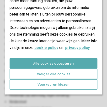
onder meer tracking cookies, die jouw
Parasol
persoonsgegevens gebruiken om de informatie
Maximaal twee auto's parkeren bij de accommodatie
beter aan te laten sluiten bij jouw persoonlijke
Parkeren in de buurt van de accommodatie
interesses en om advertenties te personaliseren.
Deze technologie mogen wij alleen gebruiken als jij
Woon-/eetkamer
ons toestemming geeft deze cookies te gebruiken.
Zithoek
Je kunt de keuze later altijd weer wijzigen. Meer info
Eethoek
vind je in onze
cookie policy
en
privacy policy
.
Flatscreen-tv (zonder directe internetverbinding)
Geen streamingdiensten beschikbaar
Alle cookies accepteren
Cd-speler
Radio
Weiger alle cookies
Kindervoorzieningen
Voorkeuren kiezen
Houten ledikant
Reisbedje (op aanvraag, tegen betaling)
Kinderstoel