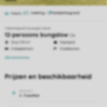
Indeling
2
Foto's
11
Vakantiepark Dwergter Sand
12-persoons bungalow
12A
Circa 155 m²
Vrijstaand
6 slaapkamers
2 badkamers
Alle
kenmerken
Prijzen en beschikbaarheid