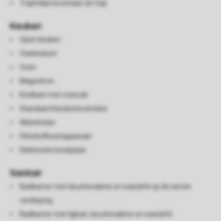
Traphekje bovenaan de trap
Keuken
Open keuken
Vaatwasser
Oven
Magnetron
Koelkast met vriesvak
Standaard keukeninventaris
Waterkoker
Filterkoffiezetapparaat
Elektrische kookplaat
Sanitair
Badkamer met douchecabine en wastafel op de eerste
verdieping
Badkamer met ligbad, douchecabine en wastafel