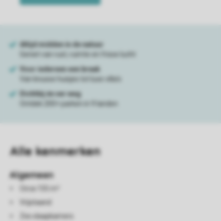
Alle
kenmerken
Algemeen
Circa 155 m²
Vrijstaand
Zes slaapkamers