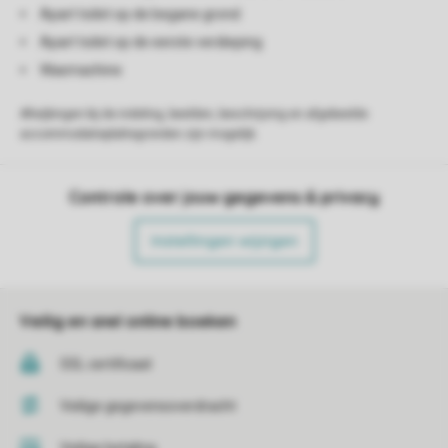
Apart toilet op de begane grond
Apart toilet op de eerste verdieping
Wasmachine
Afwijkingen bij de indeling, beelden, beschrijving en afgebeelde
accommodatieplattegronden zijn mogelijk.
Controle over jouw gegevens & privacy
Instellingen wijzigen
Veilig en snel online boeken
SSL certificaat
Veilige gegevensoverdracht