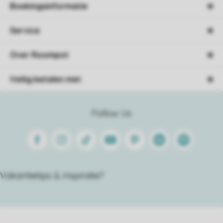
Boekingsinformatie
Service
Over Roompot
Veilig betalen met
Follow Us
Facebook
Instagram
Tiktok
Youtube
Pinterest
Linkedin
Spotify
Vakantietips & inspiratie?