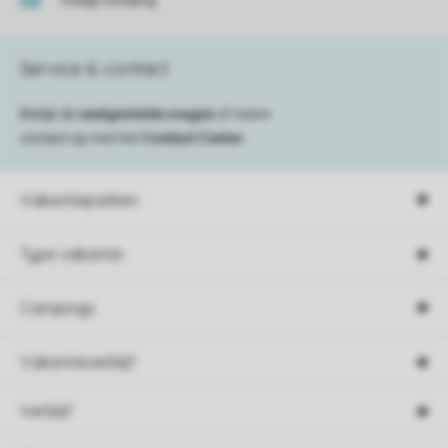
Veilige betaling
Service & contact
Bekijk de
veelgestelde vragen
of neem
contact op met het
Contact Center
.
Vakantieparken
Type vakantie
Campings
Vakantieverblijf
Verblijf