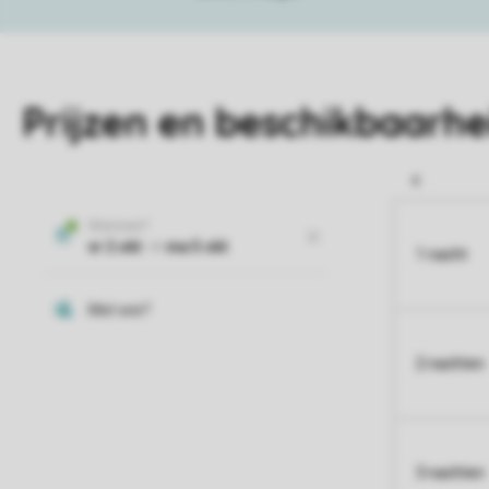
Prijzen en beschikbaarhe
1 nacht
2 nachten
3 nachten