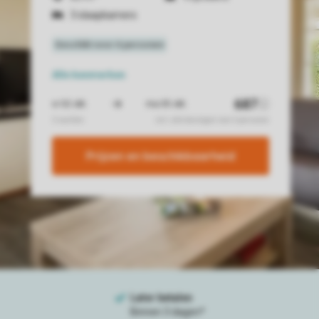
3 slaapkamers
Alle
kenmerken
Prijzen en beschikbaarheid