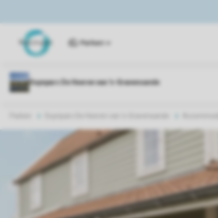
Parken
Parken
Duynparc De Heeren van 's-Gravensande
Accommoda