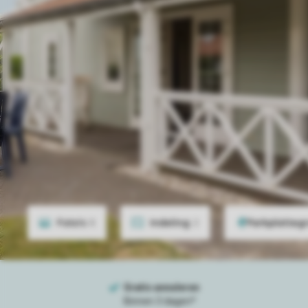
Foto's
8
Indeling
2