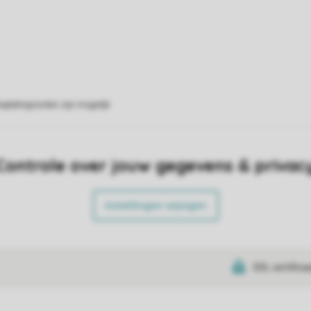
eplattegronden zijn mogelijk.
Controle over jouw gegevens & privac
Instellingen wijzigen
SSL certifica