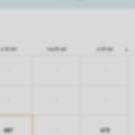
vr 02 okt
ma 05 okt
vr 09 okt
-
-
-
-
-
-
687
673
-