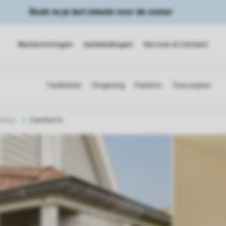
Boek nu je last minute voor de zomer
Bestemmingen
Aanbiedingen
Service & Contact
ties
Comfort 6