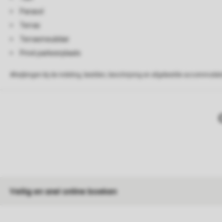
Parasol
Terras
Terrasmeubilair
Privé parkeerplaats
Afwijkingen bij de indeling, beelden, beschrijving en afgebeelde accommodati
Veilig en snel online boeken