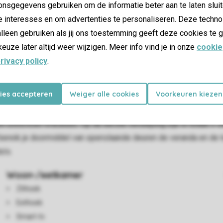
nsgegevens gebruiken om de informatie beter aan te laten sluit
e interesses en om advertenties te personaliseren. Deze techno
lleen gebruiken als jij ons toestemming geeft deze cookies te g
keuze later altijd weer wijzigen. Meer info vind je in onze
cookie
rivacy policy
.
kies accepteren
Weiger alle cookies
Voorkeuren kiezen
 en is geschikt voor 6 personen. De sfeervolle woonkamer beschi
gnetron, een koelkast met vriesvak, een vaatwasser, een filter 
en extra koel-vrieskast. Op de eerste verdieping zijn in totaal
bereik je doormiddel van openslaande deuren de veranda en de tui
o’s.
Woon-/eetkamer
Zithoek
Eethoek
Smart-tv