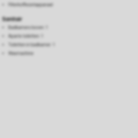
Filterkoffiezetapparaat
Sanitair
Badkamers boven: 1
Aparte toiletten: 1
Toiletten in badkamer: 1
Wasmachine