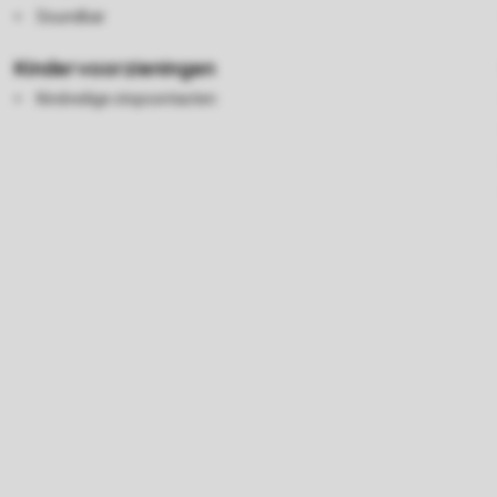
Soundbar
Kindervoorzieningen
Kindveilige stopcontacten