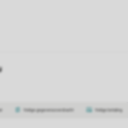
y
at
Veilige gegevensoverdracht
Veilige betaling