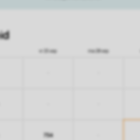
id
vr 25 sep
ma 28 sep
-
-
-
-
754
-