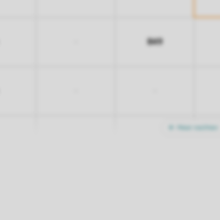
849
-
-
-
Meer nachten