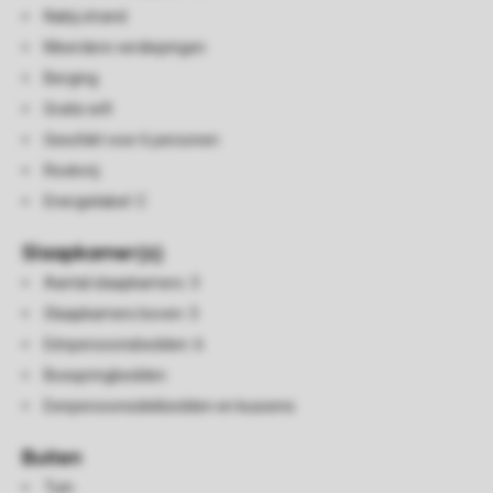
Nabij strand
Meerdere verdiepingen
Berging
Gratis wifi
Geschikt voor 6 personen
Rookvrij
Energielabel: C
Slaapkamer(s)
Aantal slaapkamers: 3
Slaapkamers boven: 3
Eénpersoonsbedden: 6
Boxspringbedden
Eenpersoonsdekbedden en kussens
Buiten
Tuin