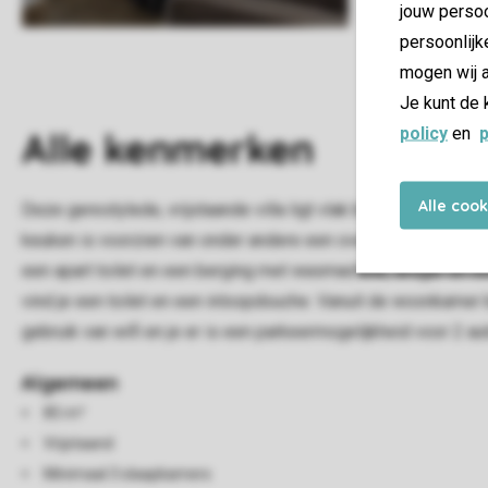
jouw persoo
persoonlijk
mogen wij a
Je kunt de 
policy
en
p
Alle
kenmerken
Alle coo
Deze gerestylede, vrijstaande villa ligt vlak bij het strand
keuken is voorzien van onder andere een oven en/of (combi)ma
een apart toilet en een berging met wasmachine, droger en e
vind je een toilet en een inloopdouche. Vanuit de woonkamer 
gebruik van wifi en je er is een parkeermogelijkheid voor 2 aut
Algemeen
85 m²
Vrijstaand
Minimaal 3 slaapkamers