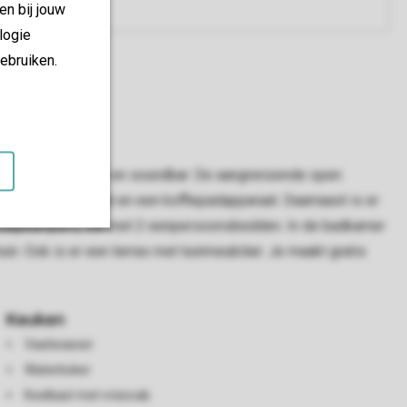
en bij jouw
logie
ebruiken.
kt over een smart-tv en soundbar. De aangrenzende open
koffiezetapparaat en een koffiepadapparaat. Daarnaast is er
 3 slaapkampers, elk met 2 eenpersoonsbedden. In de badkamer
n. Ook is er een terras met tuinmeubilair. Je maakt gratis
Keuken
Vaatwasser
Waterkoker
Koelkast met vriesvak