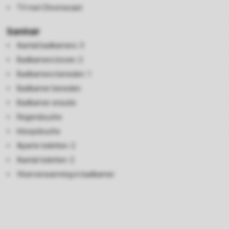
TV met Chromecast
Sanitair
Aantal badkamers: 3
Badkamers boven: 2
Badkamers beneden: 1
Badkamer beneden
Badkamer ensuite
Regendouche
Inloopdouche
Aparte toiletten: 2
Aantal toiletten: 2
Vloerverwarming in badkamer