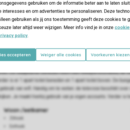
nsgegevens gebruiken om de informatie beter aan te laten sluit
e interesses en om advertenties te personaliseren. Deze techno
lleen gebruiken als jij ons toestemming geeft deze cookies te g
keuze later altijd weer wijzigen. Meer info vind je in onze
cookie
rivacy policy
.
kies accepteren
Weiger alle cookies
Voorkeuren kiezen
de woonkamer is er een zithoek met een televisie met streamfu
iecupapparaat, een combimagnetron, een vaatwasser en een waterk
boven. De slaapkamer beneden heeft een tweepersoonsbed, de
r is er 1 apart toilet beneden en 1 apart toilet boven. De bung
gebruik van wifi. Handig om te weten: de televisie beschikt over
ekijken. Je maakt hierbij gebruik van je eigen accounts. Verder i
Woon-/eetkamer
Zithoek
Eethoek