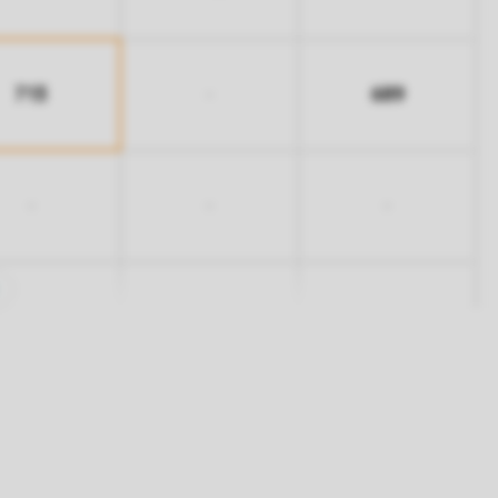
713
689
-
-
-
-