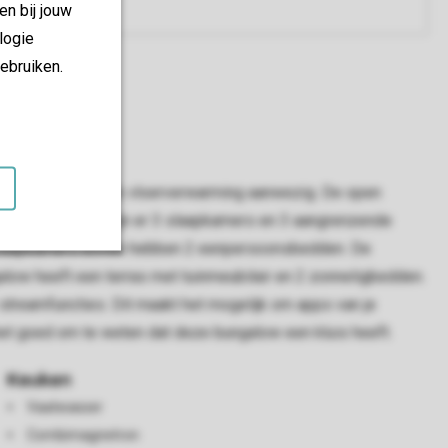
en bij jouw
logie
ebruiken.
ncties. Hier is ook vloerverwarming aanwezig. De open
oker. In totaal zijn er 3 slaapkamers en 3 aangrenzende
 slaapkamers boven hebben 2 eenpersoonsbedden. De
alow heeft een terras met tuinmeubilair en 2 zonneligbedden.
 streamfuncties. Dit maakt het mogelijk om apps van je
s het goed om te weten dat deze bungalow een kluis heeft.
Keuken
Vaatwasser
Combimagnetron