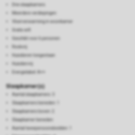
Drie slaapkamers
Meerdere verdiepingen
Vloerverwarming in woonkamer
Gratis wifi
Geschikt voor 6 personen
Rookvrij
Huisdieren toegestaan
Huisdiervrij
Energielabel: A++
Slaapkamer(s)
Aantal slaapkamers: 3
Slaapkamers beneden: 1
Slaapkamers boven: 2
Slaapkamer beneden
Aantal tweepersoonsbedden: 1