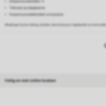
Eénpersoonsbedden: 4
Televisie op slaapkamer
Eenpersoonsdekbedden en kussens
Afwijkingen bij de indeling, beelden, beschrijving en afgebeelde accommodati
Veilig en snel online boeken