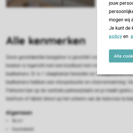
jouw persoo
persoonlijk
mogen wij a
Je kunt de 
policy
en
p
Alle
kenmerken
Alle coo
Deze geschakelde bungalow is geschikt voor 6 personen. In 
keuken is ingericht met een koelkast met vriesvak, een koff
badkamers. Er is 1 slaapkamer beneden en 2 slaapkamers 
badkamers hebben een inloopdouche en vloerverwarming. Verde
Parkeren kan op de centrale parkeerplaats en je maakt gratis 
telefoon of tablet direct op het scherm van de televisie te b
Algemeen
96 m²
Geschakeld