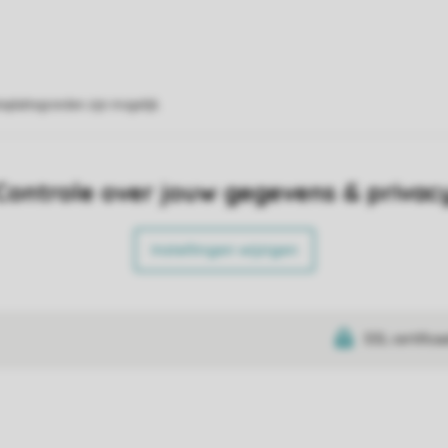
eplattegronden zijn mogelijk.
Controle over jouw gegevens & privac
Instellingen wijzigen
SSL certifica