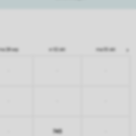
ma 28 sep
vr 02 okt
ma 05 okt
-
-
-
-
-
-
745
-
-