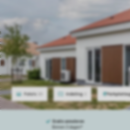
Foto's
20
Indeling
2