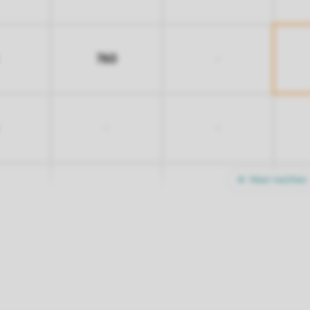
760
-
-
-
Meer nachten