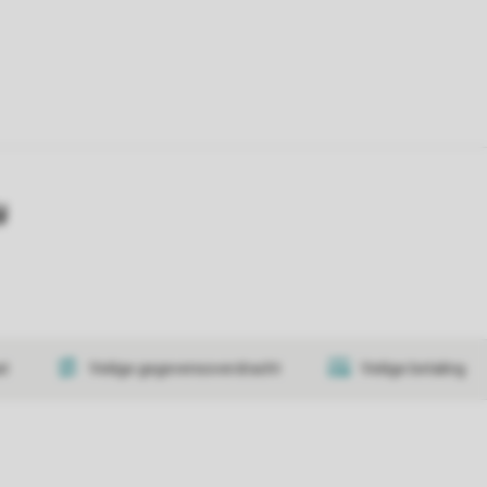
y
at
Veilige gegevensoverdracht
Veilige betaling