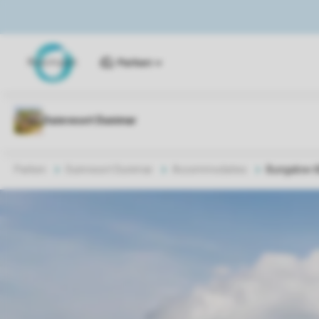
Parken
Parken
Duinresort Dunimar
Accommodaties
Bungalow 