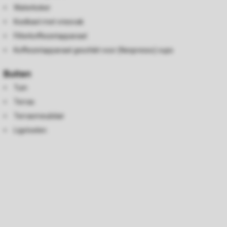
Waterkoker
Koelkast met vriesvak
Filterkoffiezetapparaat
Koffiezetapparaat geschikt voor (Nespresso) cups
Buiten
Tuin
Terras
Terrasmeubilair
Ligstoelen