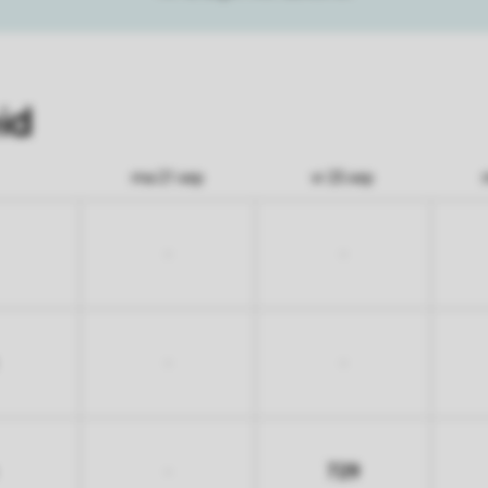
id
ma 21 sep
vr 25 sep
-
-
-
-
729
-