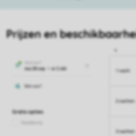
Prijzen en beschikbaarhe
1 nacht
2 nachten
3 nachten