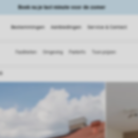
Boek nu je last minute voor de zomer
Bestemmingen
Aanbiedingen
Service & Contact
6B