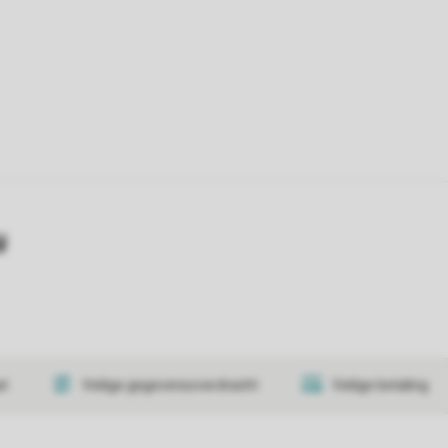
y
at
Veilige gegevensoverdracht
Veilige betaling