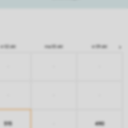
vr 02 okt
ma 05 okt
vr 09 okt
-
-
-
-
-
-
515
490
-