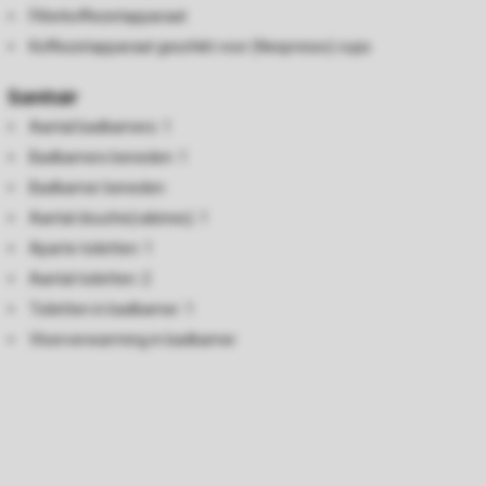
Filterkoffiezetapparaat
Koffiezetapparaat geschikt voor (Nespresso) cups
Sanitair
Aantal badkamers: 1
Badkamers beneden: 1
Badkamer beneden
Aantal douche(cabines): 1
Aparte toiletten: 1
Aantal toiletten: 2
Toiletten in badkamer: 1
Vloerverwarming in badkamer