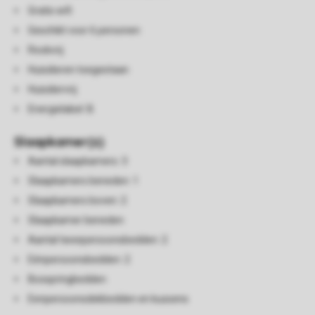
Gratis wifi
Geschikt voor 6 personen
Rookvrij
Huisdieren toegestaan
Huisdiervrij
Energielabel: B
Slaapkamer(s)
Aantal slaapkamers: 3
Slaapkamers beneden: 1
Slaapkamers boven: 2
Slaapkamer beneden
Aantal tweepersoonsbedden: 2
Eénpersoonsbedden: 2
Boxspringbedden
Eenpersoonsdekbedden en kussens