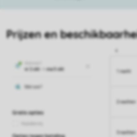
Prijzen en beschikbaarhe
1 nacht
2 nachten
3 nachten