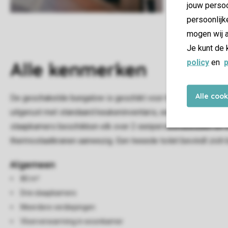
jouw persoo
persoonlijk
mogen wij a
Je kunt de 
policy
en
p
Alle
kenmerken
Alle coo
De geschakelde bungalow is geschikt voor 6 personen. In de
uitgerust met standaard keukeninventaris, een vaatwasser, 
slaapkamers beschikken elk over 2 eenpersoonsbedden en tw
thermostaatkranen aanwezig. Een tweede toilet bevindt zich b
Algemeen
80 m²
Drie slaapkamers
Meerdere verdiepingen
Vloerverwarming in woonkamer