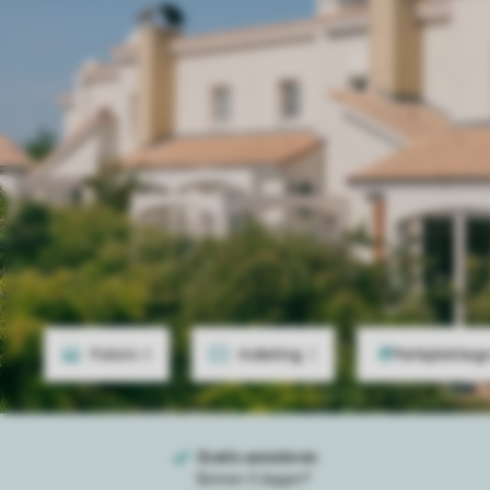
Foto's
8
Indeling
2