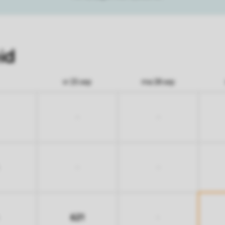
id
vr 25 sep
ma 28 sep
-
-
-
-
621
-