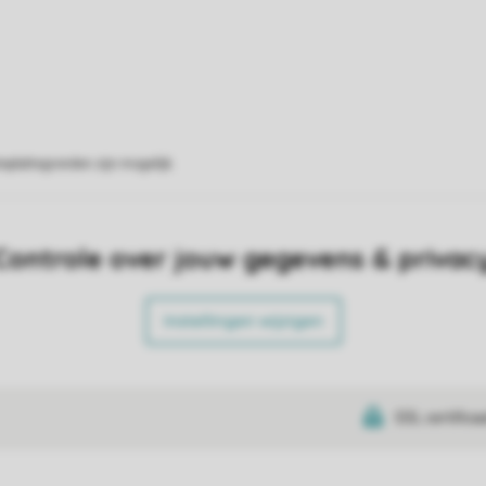
eplattegronden zijn mogelijk.
Controle over jouw gegevens & privac
Instellingen wijzigen
SSL certifica