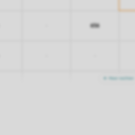
656
-
-
-
Meer nachten