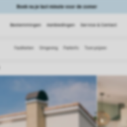
Boek nu je last minute voor de zomer
Bestemmingen
Aanbiedingen
Service & Contact