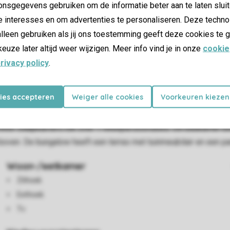
nsgegevens gebruiken om de informatie beter aan te laten sluit
e interesses en om advertenties te personaliseren. Deze techno
lleen gebruiken als jij ons toestemming geeft deze cookies te g
keuze later altijd weer wijzigen. Meer info vind je in onze
cookie
rivacy policy
.
kies accepteren
Weiger alle cookies
Voorkeuren kiezen
 woonkamer is vloerverwarming aanwezig. De woonkamer is inge
magnetron en koffiecupapparaat. Koken kan op de gaskookplaat.
ee slaapkamers elk over 1 tweepersoonsbed. De badkamer benede
oven. De bungalow heeft een terras met tuinmeubilair en een par
Woon-/eetkamer
Zithoek
Eethoek
Tv