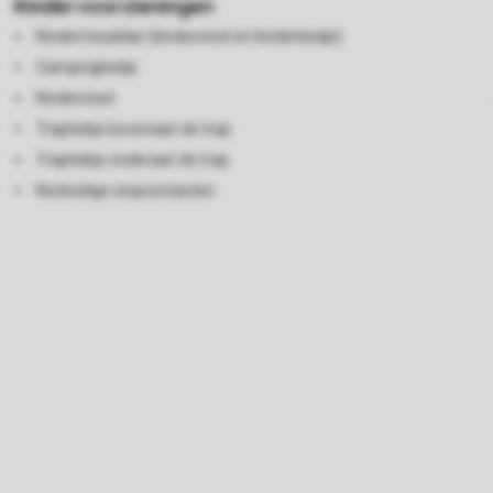
Kindervoorzieningen
Kindermeubilair (kinderstoel en kinderbedje)
Campingbedje
Kinderstoel
Traphekje bovenaan de trap
Traphekje onderaan de trap
Kindveilige stopcontacten