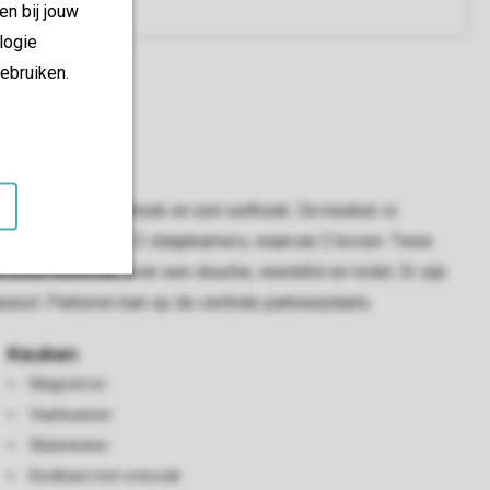
en bij jouw
logie
ebruiken.
richt met een zithoek en een eethoek. De keuken is
 De bungalow heeft 3 slaapkamers, waarvan 2 boven. Twee
n beschikt over een douche, wastafel en toilet. Er zijn
asol. Parkeren kan op de centrale parkeerplaats.
Keuken
Magnetron
Vaatwasser
Waterkoker
Koelkast met vriesvak