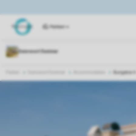
Parken
Parken
Duinresort Dunimar
Accommodaties
Bungalow 6