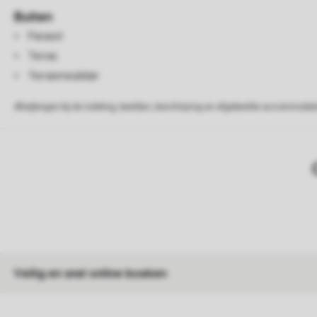
Buiten
Parasol
Terras
Terrasmeubilair
Afwijkingen bij de indeling, beelden, beschrijving en afgebeelde accommodati
Veilig en snel online boeken