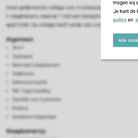
mogen wij a
Deze gelijkvloerse cottage voor 4 volwassenen en 1 kind heef
Je kunt de 
2 slaapkamers, waarvan 1 met een tweepersoonsbed en 1 met
policy
en
p
apart toilet. De cottage heeft verder een overdekt terras met
Algemeen
Alle coo
30 m²
Vrijstaand
Minimaal 2 slaapkamers
Gelijkvloers
Elektrische kachel
Wifi: Tegen betaling
Geschikt voor 5 personen
Rookvrij
Huisdieren toegestaan
Slaapkamer(s)