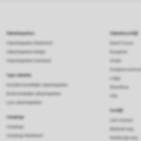
Vakantieparken
Vakantieverblijf
Vakantieparken Nederland
Beach house
Vakantieparken België
Bungalow
Vakantieparken Duitsland
Chalet
Groepsaccommod
Type vakantie
Lodge
Huisdiervriendelijke vakantieparken
Strandhuis
Kindvriendelijke vakantieparken
Villa
Luxe vakantieparken
Verblijf
Campings
Last minutes
Campings
Midweek weg
Campings Nederland
Weekendje weg