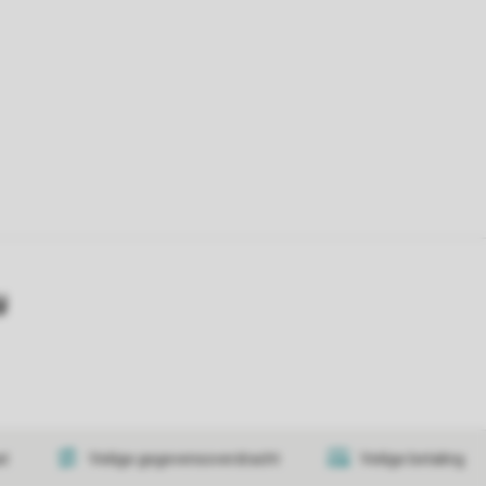
y
at
Veilige gegevensoverdracht
Veilige betaling