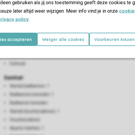
lleen gebruiken als jij ons toestemming geeft deze cookies te g
t een woonkamer met zithoek. In de open keuken vind je onder an
keuze later altijd weer wijzigen. Meer info vind je in onze
cookie
 2 eenpersoonsbedden. Daarnaast is er een slaapplaats in de 
rivacy policy
.
 tuinmeubilair en 2 zonneligbedden. Parkeren kan op de centrale 
Woon-/eetkamer
kies accepteren
Weiger alle cookies
Voorkeuren kiezen
Slaapplaats in woonkamer
Zithoek
Eethoek
Sanitair
Aantal badkamers: 1
Badkamers beneden: 1
Badkamer beneden
Aantal douche(cabines): 1
Douche(cabine)
Aparte toiletten: 1