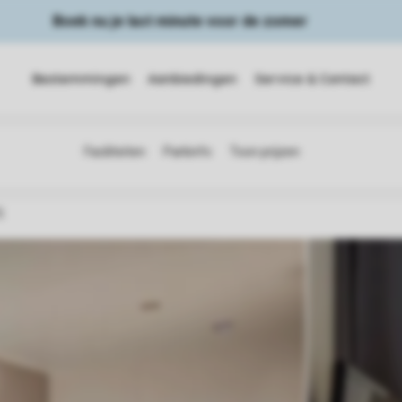
Boek nu je last minute voor de zomer
Bestemmingen
Aanbiedingen
Service & Contact
5