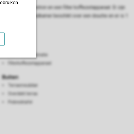
ebruiken.
dere een magnetron en een filter koffiezetapparaat. Er zijn
woonkamer. De badkamer beschikt over een douche en er is 1
parkeerplaats.
Keuken
Magnetron
Koel-vriescombinatie
Filterkoffiezetapparaat
Buiten
Terrasmeubilair
Overdekt terras
Picknicktafel