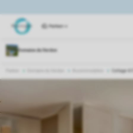
Parken
Parken
Domaine du Verdon
Accommodaties
Cottage 4/