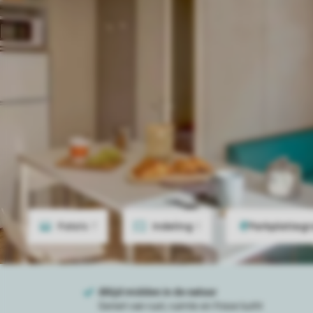
Foto's
7
Indeling
1