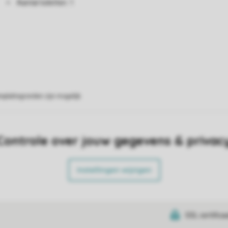
Aantal toiletten: 1
eplattegronden zijn mogelijk.
Controle over jouw gegevens & privac
Instellingen wijzigen
SSL certifica