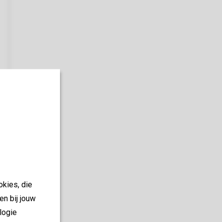
okies, die
en bij jouw
logie