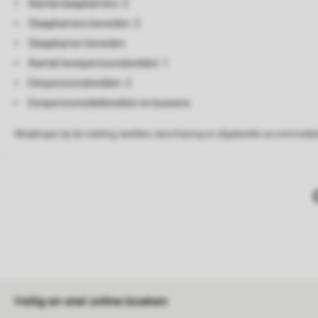
Aantal slaapkamers: 2
Slaapkamers beneden: 2
Slaapkamer beneden
Aantal tweepersoonsbedden: 1
Eénpersoonsbedden: 2
Eenpersoonsdekbedden en kussens
Afwijkingen bij de indeling, beelden, beschrijving en afgebeelde accommodati
Veilig en snel online boeken