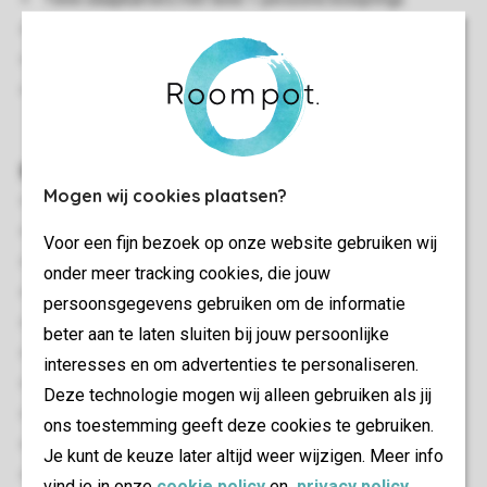
Bedden voorzien van dekbedden en hoofdkussens
Opgemaakte bedden bij aankomst
Enkele villa's hebben twee stapelbedden in plaats van twee
1-persoons boxsprings
Buiten
Mogen wij cookies plaatsen?
Privézwembad (het hele jaar door verwarmd)
Buitendouche met koud water
Voor een fijn bezoek op onze website gebruiken wij
Sauna
onder meer tracking cookies, die jouw
Barbecue
persoonsgegevens gebruiken om de informatie
Gedeeltelijk omheinde tuin
beter aan te laten sluiten bij jouw persoonlijke
Loungeset
interesses en om advertenties te personaliseren.
Parasol
Deze technologie mogen wij alleen gebruiken als jij
Terras
ons toestemming geeft deze cookies te gebruiken.
Tuinstoelen
Je kunt de keuze later altijd weer wijzigen. Meer info
Tuintafel
vind je in onze
cookie policy
en
privacy policy
.