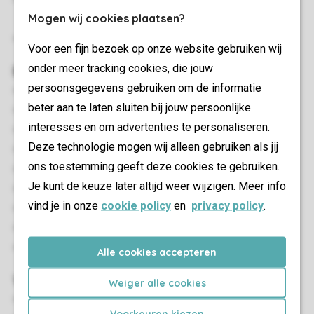
Mogen wij cookies plaatsen?
persoonssofttopper en flatscreen-tv
Bedden voorzien van dekbedden en hoofdkussens
Voor een fijn bezoek op onze website gebruiken wij
onder meer tracking cookies, die jouw
Buiten
persoonsgegevens gebruiken om de informatie
Laadstation voor elektrische auto's
beter aan te laten sluiten bij jouw persoonlijke
Overdekte veranda
interesses en om advertenties te personaliseren.
Green Egg barbecue
Deze technologie mogen wij alleen gebruiken als jij
Buitenkeuken
ons toestemming geeft deze cookies te gebruiken.
Loungeset
Je kunt de keuze later altijd weer wijzigen. Meer info
Parasol
vind je in onze
cookie policy
en
privacy policy
.
Aanlegsteiger
Vismogelijkheid bij vakantieverblijf
Maximaal twee auto's parkeren bij de accommodatie
Alle cookies accepteren
Woon-/eetkamer
Weiger alle cookies
Zithoek
Voorkeuren kiezen