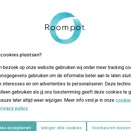
Instellingen wijzigen
SSL certifica
 cookies plaatsen?
jn bezoek op onze website gebruiken wij onder meer tracking co
nsgegevens gebruiken om de informatie beter aan te laten sluit
e interesses en om advertenties te personaliseren. Deze techno
lleen gebruiken als jij ons toestemming geeft deze cookies te g
keuze later altijd weer wijzigen. Meer info vind je in onze
cookie
rivacy policy
.
atie
kies accepteren
Weiger alle cookies
Voorkeuren kiezen