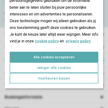
persoonsgegevens gebruiken om de informatie
Service & contact
beter aan te laten sluiten bij jouw persoonlijke
Bekijk de
veelgestelde vragen
of neem
interesses en om advertenties te personaliseren.
contact op met het
Contact Center
.
Deze technologie mogen wij alleen gebruiken als jij
ons toestemming geeft deze cookies te gebruiken.
Vakantieparken
Je kunt de keuze later altijd weer wijzigen. Meer info
vind je in onze
cookie policy
en
privacy policy
.
Type vakantie
Alle cookies accepteren
Campings
Weiger alle cookies
Vakantieverblijf
Voorkeuren kiezen
Verblijf
Boekingsinformatie