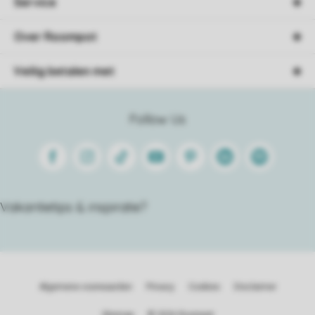
Service
Over Roompot
Veilig betalen met
Follow Us
Facebook
Instagram
Tiktok
Youtube
Pinterest
Linkedin
Spotify
Vakantietips & inspiratie?
Algemene voorwaarden
Privacy
Cookies
Disclaimer