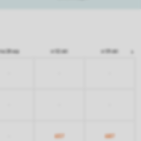
ma 28 sep
vr 02 okt
vr 09 okt
-
-
-
-
-
-
657
687
-