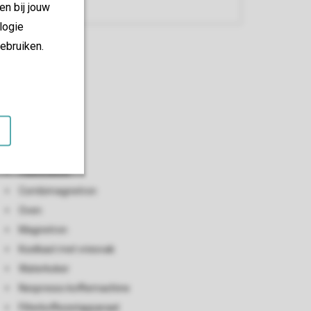
en bij jouw
logie
ebruiken.
Keuken
Open keuken
Vaatwasser
Combimagnetron
Oven
Magnetron
Koelkast met vriesvak
Waterkoker
Nespresso koffiemachine
Filterkoffiezetapparaat