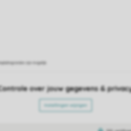
eplattegronden zijn mogelijk.
Controle over jouw gegevens & privac
Instellingen wijzigen