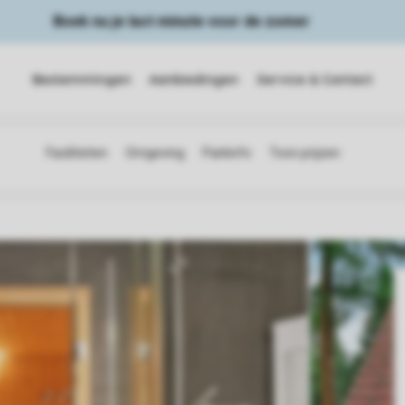
Boek nu je last minute voor de zomer
Bestemmingen
Aanbiedingen
Service & Contact