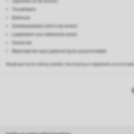
Ligstoelen (in de zomer)
Terrashaard
Barbecue
Schaduwdoeken (niet in de winter)
Laadstation voor elektrische auto's
Fietsenrek
Maximaal één auto parkeren bij de accommodatie
Afwijkingen bij de indeling, beelden, beschrijving en afgebeelde accommodati