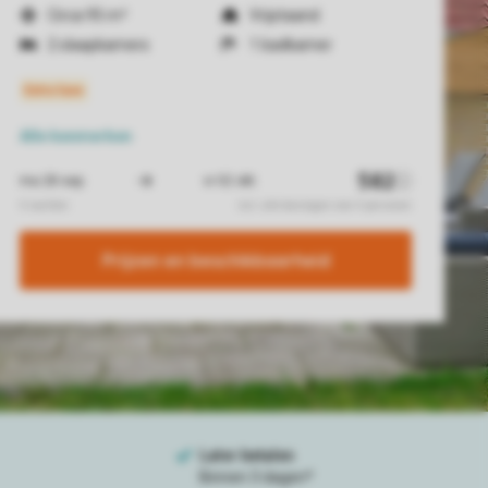
Circa 95 m²
Vrijstaand
2 slaapkamers
1 badkamer
Alle
kenmerken
Prijzen en beschikbaarheid