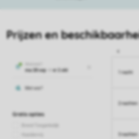
Prijzen en beschikbaarhe
1 nacht
2 nachten
3 nachten