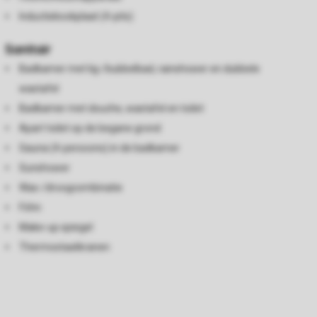
Inductiekookplaat (4-pits)
Sanitair
Badkamer met lig-/bubbelbad, rainshower en dubbele
wastafel
Badkamer met douche, wastafel en toilet
Apart toilet op de begane grond
Sauna (4-persoons) in de badkamer
Sunshower
Was-/droogcombinatie
Föhn
Make-up spiegel
Thermostaatkranen