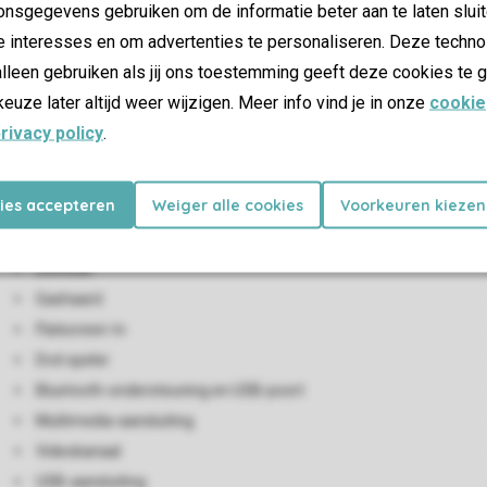
nsgegevens gebruiken om de informatie beter aan te laten sluit
e interesses en om advertenties te personaliseren. Deze techno
lleen gebruiken als jij ons toestemming geeft deze cookies te g
keuze later altijd weer wijzigen. Meer info vind je in onze
cookie
rivacy policy
.
kies accepteren
Weiger alle cookies
Voorkeuren kiezen
Woon-/eetkamer
Zithoek
Eethoek
Gashaard
Flatscreen-tv
Dvd-speler
Bluetooth-ondersteuning en USB-poort
Multimedia-aansluiting
Videokanaal
USB-aansluiting