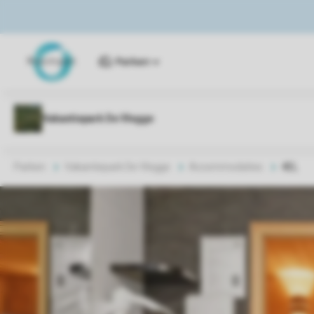
Parken
Parken
Vakantiepark De Vlegge
Accommodaties
4EL