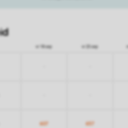
id
vr 18 sep
vr 25 sep
-
-
-
-
607
657