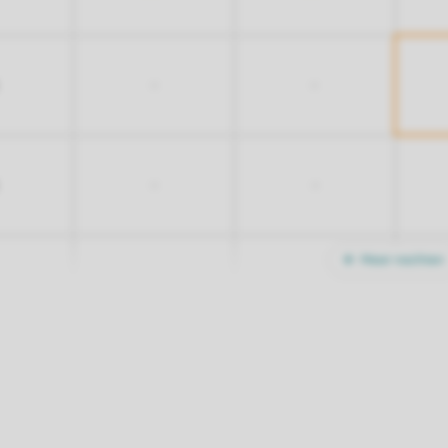
-
-
-
-
Meer nachten