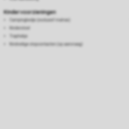
Kindervoorzieningen
Campingbedje (exclusief matras)
Kinderstoel
Traphekje
Kindveilige stopcontacten (op aanvraag)