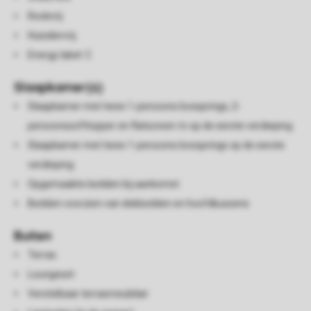
Rookvrij
Huisdiervrij
Energy label: C
Slaapkamer(s)
Slaapkamer met twee 1-persoons boxsprings, 2-
persoonssofttopper en flatscreen-tv op de eerste verdieping
Slaapkamer met twee 1-persoons boxsprings op de eerste
verdieping
Opgemaakte bedden bij aankomst
Bedden voorzien van dekbedden en hoofdkussens
Buiten
Terras
Loungeset
Verstelbaar terrasmeubilair