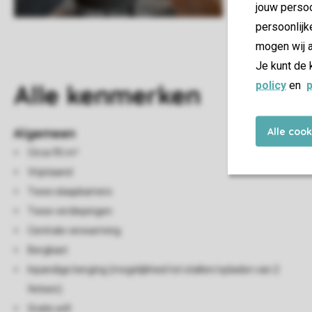
jouw persoo
persoonlijk
mogen wij a
Je kunt de 
policy
en
p
Alle
kenmerken
Alle coo
Algemeen
Circa 95 m²
Vrijstaand
Twee slaapkamers
Twee verdiepingen
Centrale verwarming
Bergkast
Inpandige berging (mogelijkheid tot stallen/opladen van 2
fietsen)
Gratis wifi