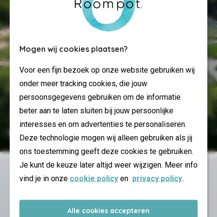
Mogen wij cookies plaatsen?
Voor een fijn bezoek op onze website gebruiken wij
onder meer tracking cookies, die jouw
persoonsgegevens gebruiken om de informatie
beter aan te laten sluiten bij jouw persoonlijke
22 km van het park
interesses en om advertenties te personaliseren.
Paleis Het Loo
Deze technologie mogen wij alleen gebruiken als jij
ons toestemming geeft deze cookies te gebruiken.
Je kunt de keuze later altijd weer wijzigen. Meer info
vind je in onze
cookie policy
en
privacy policy
.
Alle cookies accepteren