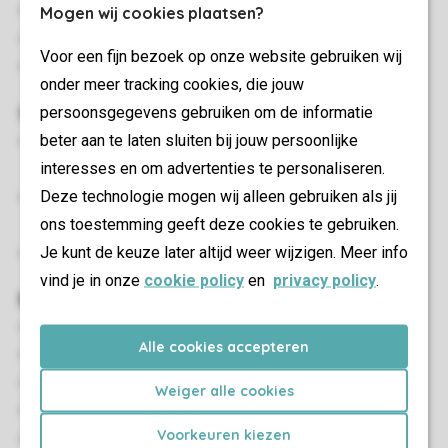
Mogen wij cookies plaatsen?
Rookvrij
In enkele accommodaties zijn huisdieren toegestaan
Voor een fijn bezoek op onze website gebruiken wij
Energy label: A
onder meer tracking cookies, die jouw
Slaapkamer(s)
persoonsgegevens gebruiken om de informatie
beter aan te laten sluiten bij jouw persoonlijke
Slaapkamer met twee 1-persoons boxsprings, 2-
interesses en om advertenties te personaliseren.
persoonssofttopper en flatscreen-tv in het souterrain
Deze technologie mogen wij alleen gebruiken als jij
Twee slaapkamers met twee 1-persoons boxsprings in het
ons toestemming geeft deze cookies te gebruiken.
souterrain
Je kunt de keuze later altijd weer wijzigen. Meer info
Bedden voorzien van dekbedden en hoofdkussens
vind je in onze
cookie policy
en
privacy policy
.
Buiten
Terras aan het water
Alle cookies accepteren
Parasol
Aanlegbalk
Weiger alle cookies
Deels verstelbaar terrasmeubilair
Voorkeuren kiezen
Maximaal één auto parkeren bij de accommodatie