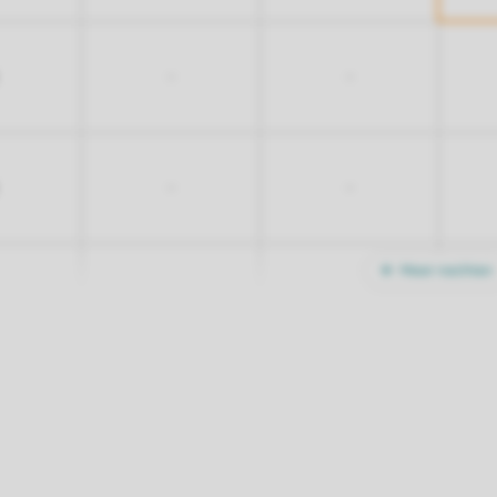
-
-
-
-
Meer nachten