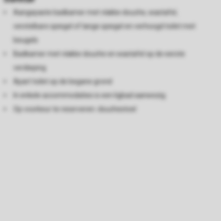
Aangepaste badkamer met vlakke douche, wastafel,
verstelbare spiegel of lange spiegel en verhoogd toilet met
beugels
Badkamer met vlakke douche en wastafel op de eerste
verdieping
Apart toilet op de begane grond
In enkele accommodaties is een ligbad aanwezig
Op voorkeur te reserveren: douchestoel