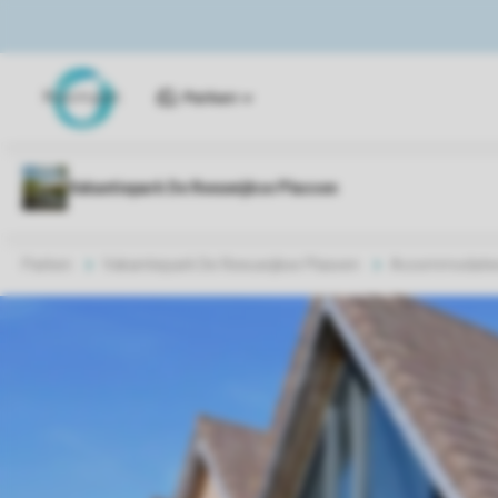
Parken
Parken
Vakantiepark De Reeuwijkse Plassen
Accommodatie