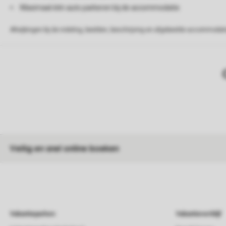
Maximaal één auto parkeren bij de accommodatie
Afwijkingen bij de indeling, beelden, beschrijving en afgebeelde accommodati
Veilig en snel online boeken
Vakantieparken
Vakantieverblijf