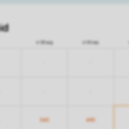
id
vr 28 aug
vr 04 sep
-
-
-
-
545
495