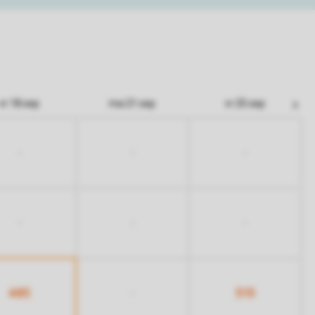
vr 18 sep
ma 21 sep
vr 25 sep
-
-
-
-
-
-
485
515
-