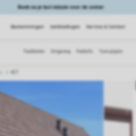
Boek nu je last minute voor de zomer
Bestemmingen
Aanbiedingen
Service & Contact
s
4CT