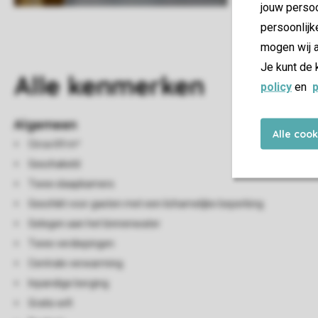
jouw persoo
persoonlijk
mogen wij a
Je kunt de 
Alle
kenmerken
policy
en
p
Algemeen
Alle coo
Circa 69 m²
Geschakeld
Twee slaapkamers
Geschikt voor gasten met een lichamelijke beperking
Gelegen aan het binnenwater
Twee verdiepingen
Centrale verwarming
Inpandige berging
Gratis wifi