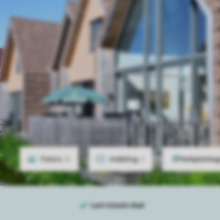
Foto's
21
Indeling
2