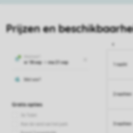
Prijzen en beschikbaarhe
1 nacht
2 nachten
3 nachten