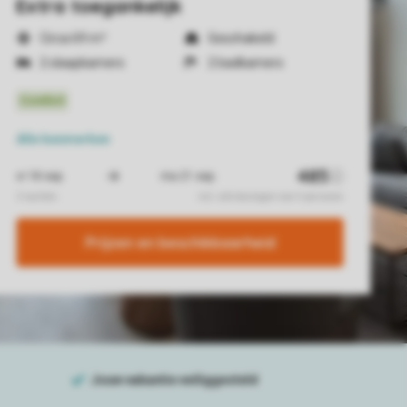
Extra toegankelijk
Circa 69 m²
Geschakeld
2 slaapkamers
2 badkamers
Alle
kenmerken
Prijzen en beschikbaarheid