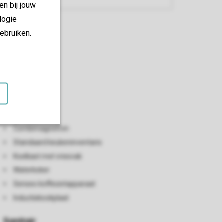
en bij jouw
logie
ebruiken.
Keuken
Open keuken
Vaatwasser
Combimagnetron
Standaard keukeninventaris
Koelkast met vriesvak
Waterkoker
Senseo koffiezetapparaat
Inductiekookplaat
Sanitair