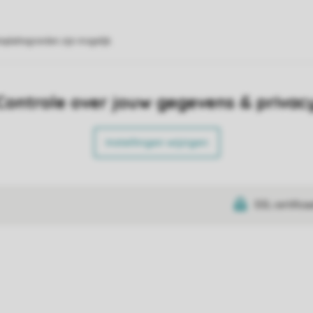
eplattegronden zijn mogelijk.
Controle over jouw gegevens & privac
Instellingen wijzigen
SSL certifica