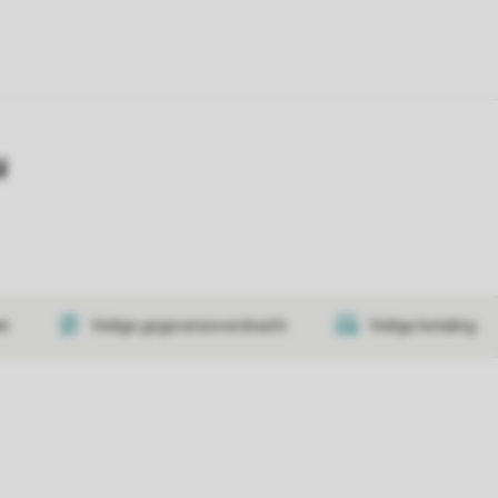
y
at
Veilige gegevensoverdracht
Veilige betaling