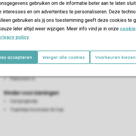
nsgegevens gebruiken om de informatie beter aan te laten sluit
e interesses en om advertenties te personaliseren. Deze techno
lleen gebruiken als jij ons toestemming geeft deze cookies te g
keuze later altijd weer wijzigen. Meer info vind je in onze
cookie
rivacy policy
.
Woon-/eetkamer
kies accepteren
Weiger alle cookies
Voorkeuren kiezen
Zithoek
Eethoek
Flatscreen-tv
Kindervoorzieningen
Campingbedje
Traphekje bovenaan de trap