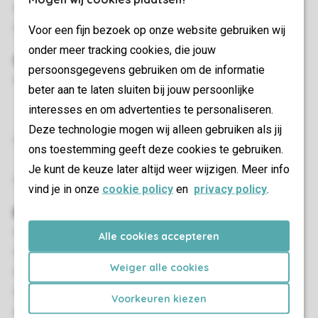
Huisdiervrij
Energy label: A
Voor een fijn bezoek op onze website gebruiken wij
onder meer tracking cookies, die jouw
Slaapkamer(s)
persoonsgegevens gebruiken om de informatie
Slaapkamer met twee 1-persoons boxsprings, 2-
beter aan te laten sluiten bij jouw persoonlijke
persoonssofttopper en flatscreen-tv op de eerste
interesses en om advertenties te personaliseren.
verdieping
Deze technologie mogen wij alleen gebruiken als jij
Slaapkamer met twee 1-persoons boxsprings en
ons toestemming geeft deze cookies te gebruiken.
flatscreen-tv op de eerste verdieping
Je kunt de keuze later altijd weer wijzigen. Meer info
Bedden voorzien van dekbedden en hoofdkussens
vind je in onze
cookie policy
en
privacy policy
.
Buiten
Terras aan het water
Alle cookies accepteren
Omheinde tuin
Weiger alle cookies
Verstelbaar terrasmeubilair
Parasol
Voorkeuren kiezen
Aanlegbalk