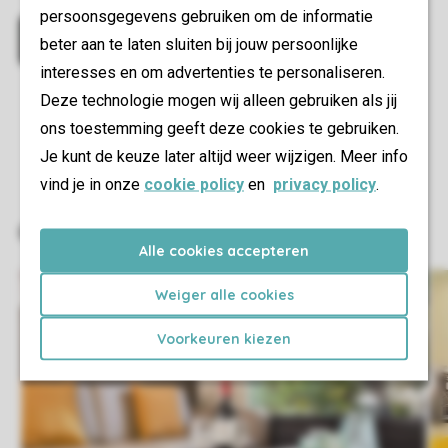
persoonsgegevens gebruiken om de informatie
beter aan te laten sluiten bij jouw persoonlijke
interesses en om advertenties te personaliseren.
Deze technologie mogen wij alleen gebruiken als jij
ons toestemming geeft deze cookies te gebruiken.
Je kunt de keuze later altijd weer wijzigen. Meer info
vind je in onze
cookie policy
en
privacy policy
.
Alle cookies accepteren
Weiger alle cookies
Voorkeuren kiezen