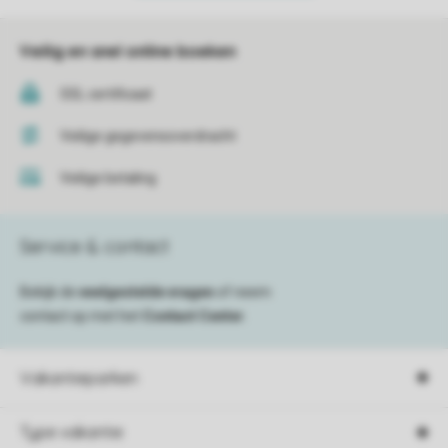
Veilig en snel online boeken
SSL certificaat
Veilige gegevensoverdracht
Veilige betaling
Service & contact
Bekijk de
veelgestelde vragen
of neem
contact op met het
Contact Center
.
Vakantieparken
Type vakantie