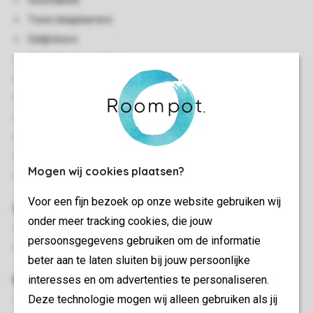
Geschakeld
Twee slaapkamers
Gelijkvloers
Centrale verwarming
Inpandige berging
Enkele accommodaties zijn alleen bereikbaar per trap
Gratis wifi - LGN
Rookvrij
In enkele accommodaties zijn huisdieren toegestaan
Mogen wij cookies plaatsen?
Energy label: C - G
Voor een fijn bezoek op onze website gebruiken wij
Slaapkamer(s)
onder meer tracking cookies, die jouw
Twee slaapkamers met twee 1-persoons boxsprings
persoonsgegevens gebruiken om de informatie
Bedden voorzien van dekbedden en hoofdkussens
beter aan te laten sluiten bij jouw persoonlijke
Buiten
interesses en om advertenties te personaliseren.
Deze technologie mogen wij alleen gebruiken als jij
Parasol