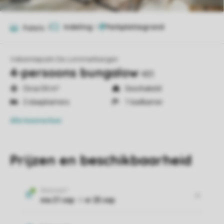
Indeling
1
Foto's
7
Vakantiepark De Lommerbergen
4-persoons bungalow
4B3
Circa 54 m²
Geschakeld
2 slaapkamers
1 badkamer
Alle
kenmerken
Prijzen en beschikbaarheid