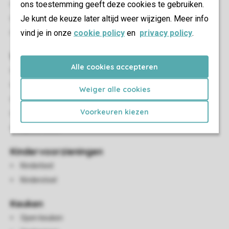
ons toestemming geeft deze cookies te gebruiken.
Terras
Je kunt de keuze later altijd weer wijzigen. Meer info
Terrasmeubilair
vind je in onze
cookie policy
en
privacy policy
.
Parkeren op de centrale parkeerplaats
Woon-/eetkamer
Alle cookies accepteren
Zithoek
Eethoek
Weiger alle cookies
Houtkachel
Voorkeuren kiezen
Flatscreen-tv
Spellendoos
Kindervoorzieningen
Kinderbed
Kinderstoel
Keuken
Open keuken