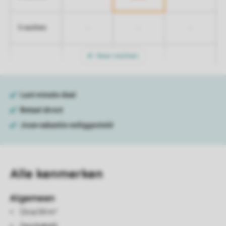
-
-
-
5 nachten
Meer nachten
Alle
kenmerken
Algemeen
Circa 54 m²