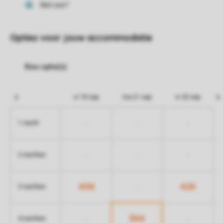
Opties voor jouw accommodatie
vr 18 sep
ma 21 sep
vr 25 sep
-
-
-
1 nacht
-
-
-
2 nachten
406
426
-
3 nachten
344
-
-
4 nachten