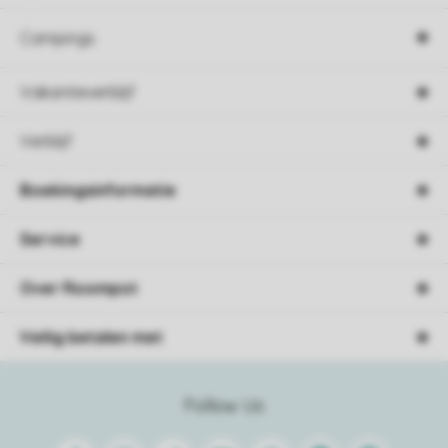
Campings
Vakantieverblijf
Verblijf
Boekingsinformatie
Service
Over Roompot
Veilig betalen met
Follow Us
Facebook
Instagram
Tiktok
Youtube
Pinterest
Linkedin
Spotify