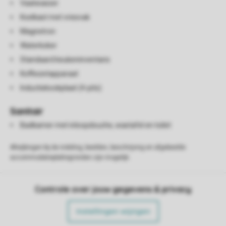
Vaatwasser
Koelkast met vriesvak
Magnetron
Waterkoker
Standaard keukeninventaris
Koffiezetapparaat
Inductiekookplaat (4-pits)
Sanitair
Badkamer met inloopdouche, wastafel en toilet
Afwijkingen bij de indeling, beelden, beschrijving en afgebeelde
accommodatieplattegronden zijn mogelijk.
Controle over jouw gegevens & privacy
Instellingen wijzigen