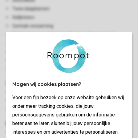
Geschakeld
Twee slaapkamers
Gelijkvloers
Centrale verwarming
Enkele accommodaties zijn alleen bereikbaar per trap
Gratis wifi - LGN
Rookvrij
In enkele accommodaties zijn huisdieren toegestaan
Energy label: C - G
Slaapkamer(s)
Mogen wij cookies plaatsen?
Slaapkamer met twee 1-persoons boxsprings
Voor een fijn bezoek op onze website gebruiken wij
Slaapkamer met stapelbed
onder meer tracking cookies, die jouw
Bedden voorzien van dekbedden en hoofdkussens
persoonsgegevens gebruiken om de informatie
Buiten
beter aan te laten sluiten bij jouw persoonlijke
interesses en om advertenties te personaliseren.
Parasol