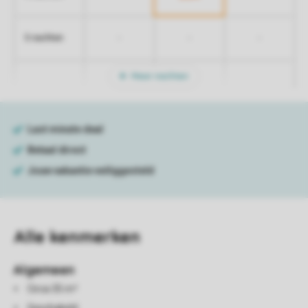
-
-
-
5 nachten
Meer nachten
Alle
kenmerken
Algemeen
Circa 35 m²