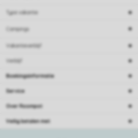
Type vakantie
Campings
Vakantieverblijf
Verblijf
Boekingsinformatie
Service
Over Roompot
Veilig betalen met