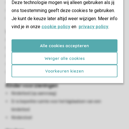
Deze technologie mogen wij alleen gebruiken als jij
Terras
ons toestemming geeft deze cookies te gebruiken.
Terrasmeubilair
Je kunt de keuze later altijd weer wijzigen. Meer info
Parkeren op de centrale parkeerplaats
vind je in onze
cookie policy
en
privacy policy
.
Woon-/eetkamer
Zithoek
Alle cookies accepteren
Eethoek
Houtkachel
Weiger alle cookies
Flatscreen-tv
Voorkeuren kiezen
Spellendoos
Kindervoorzieningen
Kinderbed (op aanvraag)
Er is beperkte ruimte voor het bijplaatsen van een
kinderbed
Kinderstoel