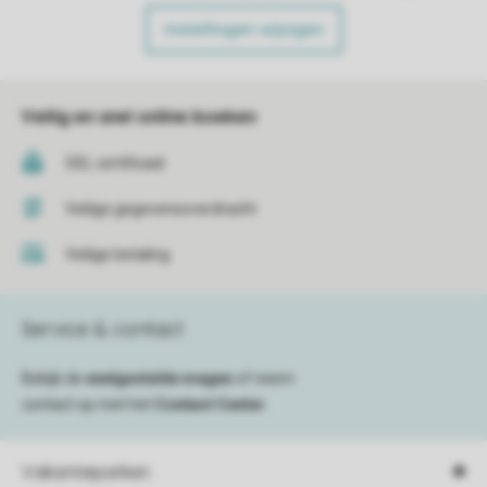
Instellingen wijzigen
Veilig en snel online boeken
SSL certificaat
Veilige gegevensoverdracht
Veilige betaling
Service & contact
Bekijk de
veelgestelde vragen
of neem
contact op met het
Contact Center
.
Vakantieparken