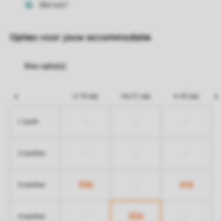
Opties voor jouw accommodatie
vr 18 sep
ma 21 sep
vr 25 sep
-
-
-
1 nacht
-
-
-
2 nachten
396
416
-
3 nachten
334
-
-
4 nachten