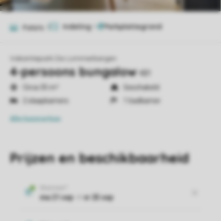
Indeling
1
Foto's
7
Vakantiepark De Lommerbergen
4-persoons bungalow
4B1
Circa 35 m²
Geschakeld
2 slaapkamers
1 badkamer
Alle
kenmerken
Prijzen en beschikbaarheid