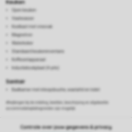
Keuken
Open keuken
Vaatwasser
Koelkast met vriesvak
Magnetron
Waterkoker
Standaard keukeninventaris
Koffiezetapparaat
Inductiekookplaat (4-pits)
Sanitair
Badkamer met inloopdouche, wastafel en toilet
Afwijkingen bij de indeling, beelden, beschrijving en afgebeelde
accommodatieplattegronden zijn mogelijk.
Controle over jouw gegevens & privacy