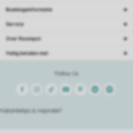
Boekingsinformatie
Service
Over Roompot
Veilig betalen met
Follow Us
Facebook
Instagram
Tiktok
Youtube
Pinterest
Linkedin
Spotify
Vakantietips & inspiratie?