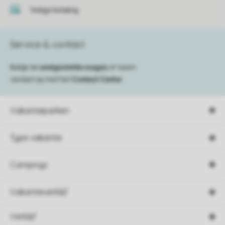
Veilige betaling
Service & contact
Bekijk de
veelgestelde vragen
of neem
contact op met het
Contact Center
.
Vakantieparken
Type vakantie
Campings
Vakantieverblijf
Verblijf