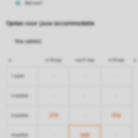
Opties voor jouw accommodatie
vr 28 aug
ma 31 aug
vr 04 sep
-
-
-
1 nacht
-
-
-
2 nachten
274
314
-
3 nachten
268
-
-
4 nachten