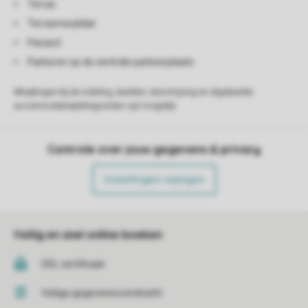
Terras
Terrasmeubilair
Parasol
Parkeren op de centrale parkeerplaats
Afwijkingen bij de indeling, beelden, beschrijving en afgebeelde
accommodatieplattegronden zijn mogelijk.
Controle over jouw gegevens & privacy
Instellingen wijzigen
Veilig en snel online boeken
SSL certificaat
Veilige gegevensoverdracht