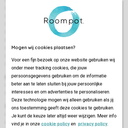
Geschakeld
Eén slaapkamer
Gelijkvloers
Centrale verwarming
Enkele accommodaties zijn alleen bereikbaar per trap
Gratis wifi - LGN
Mogen wij cookies plaatsen?
Rookvrij
In enkele accommodaties zijn huisdieren toegestaan
Voor een fijn bezoek op onze website gebruiken wij
Energy label: B - G
onder meer tracking cookies, die jouw
persoonsgegevens gebruiken om de informatie
Slaapkamer(s)
beter aan te laten sluiten bij jouw persoonlijke
Slaapkamer met twee 1-persoons boxsprings
interesses en om advertenties te personaliseren.
Bedden voorzien van dekbedden en hoofdkussens
Deze technologie mogen wij alleen gebruiken als jij
Woon-/eetkamer
ons toestemming geeft deze cookies te gebruiken.
Zithoek
Je kunt de keuze later altijd weer wijzigen. Meer info
Eethoek
vind je in onze
cookie policy
en
privacy policy
.