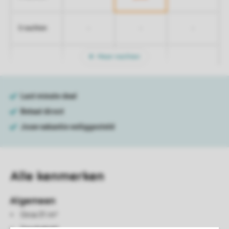
-
-
-
5 nachten
Meer nachten
Alle
kenmerken
Algemeen
Circa 31 m²