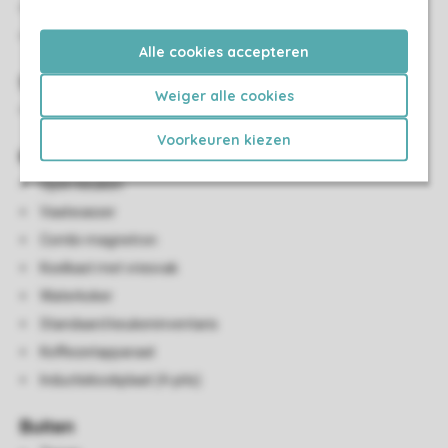
Flatscreen-tv
Spellendoos
Alle cookies accepteren
Sanitair
Weiger alle cookies
Badkamer met inloopdouche, wastafel en toilet
Voorkeuren kiezen
Keuken
Open keuken
Vaatwasser
Combi-magnetron
Koelkast met vriesvak
Waterkoker
Standaard keukeninventaris
Koffiezetapparaat
Inductiekookplaat (4-pits)
Buiten