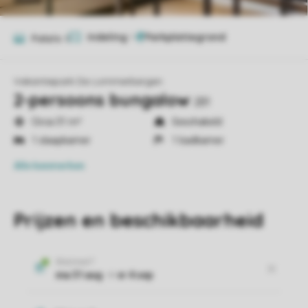
Indeling
1
Foto's
8
Vakantiepark De Lommerbergen
2-persoons bungalow
2B1
Circa 31 m²
Geschakeld
1 slaapkamer
1 badkamer
Alle
kenmerken
Prijzen en beschikbaarheid