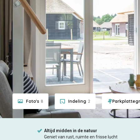
Foto's
8
Indeling
2