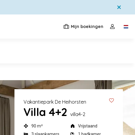
Mijn boekingen
Switc
Open de dr
Vakantiepark De Heihorsten
Villa 4+2
villa4-2
90 m²
Vrijstaand
3 slaapkamers
1 badkamer