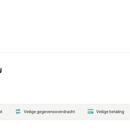
y
at
Veilige gegevensoverdracht
Veilige betaling