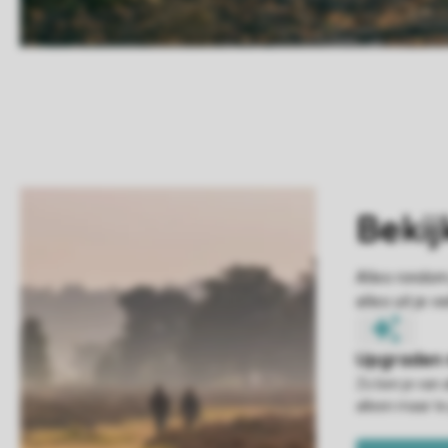
Zo ben je van 
alleen maar te