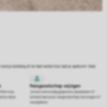
hten in je
Je kunt eenvoudig gegevens aanpassen of
rk je deze
iemand aan jouw reisgezelschap toevoegen of
verwijderen.