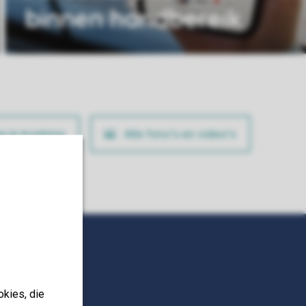
binnen handbereik
ig je boeking
Alle foto’s en video’s
okies, die