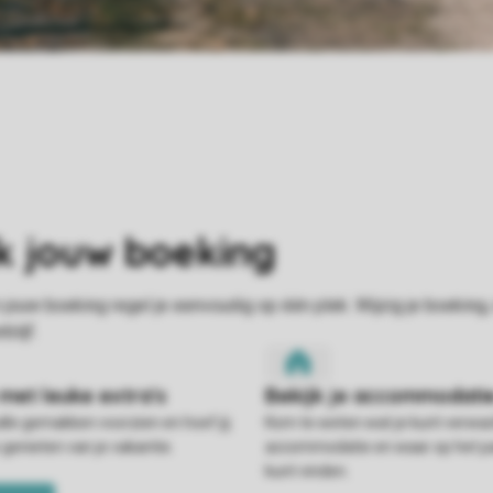
alle gemakken voorzien en hoef jij
Kom te weten wat je kunt verwac
 genieten van je vakantie.
accommodatie en waar op het pa
kunt vinden.