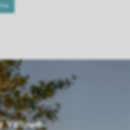
king
e Veluwe