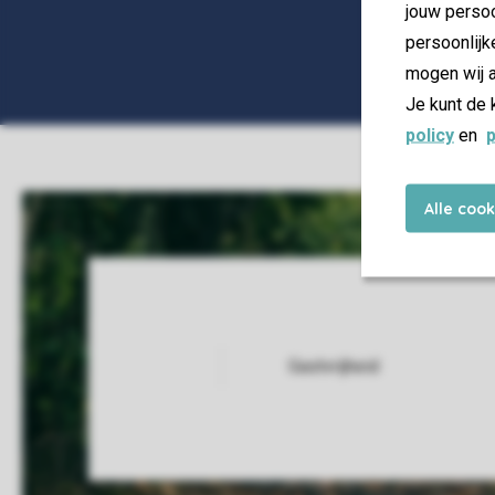
jouw persoo
persoonlijk
mogen wij a
Je kunt de 
policy
en
p
Alle coo
Gastvrijheid
Service Rating from our guests