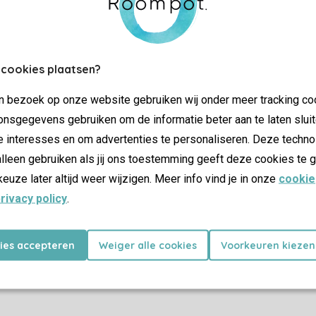
 cookies plaatsen?
jn bezoek op onze website gebruiken wij onder meer tracking co
nsgegevens gebruiken om de informatie beter aan te laten sluit
e interesses en om advertenties te personaliseren. Deze techno
lleen gebruiken als jij ons toestemming geeft deze cookies te g
keuze later altijd weer wijzigen. Meer info vind je in onze
cookie
rivacy policy
.
kies accepteren
Weiger alle cookies
Voorkeuren kiezen