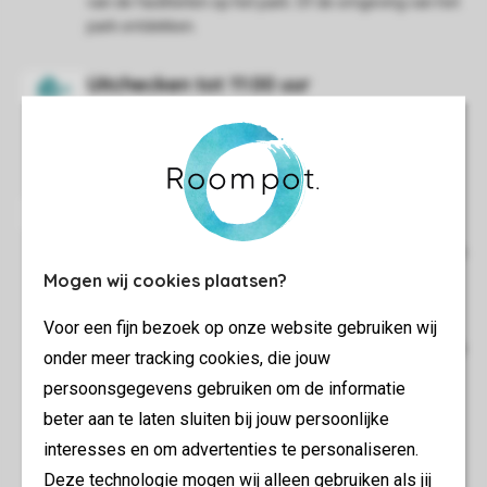
van de faciliteiten op het park. Of de omgeving van het
park ontdekken.
De rest van de dag ben je natuurlijk wel van harte
welkom bij de faciliteiten op het park.
We verzoeken je bij vertrek de accommodatie netjes en
schoon achter te laten. Je kunt ervoor kiezen je
Mogen wij cookies plaatsen?
accommodatie zelf schoon te maken of een
eindschoonmaak bij te boeken in de Mijn Roompot-
Voor een fijn bezoek op onze website gebruiken wij
omgeving. Als je accommodatie tijdens de eindcontrole
onder meer tracking cookies, die jouw
schoon en zonder gebreken is aangetroffen, wordt je
persoonsgegevens gebruiken om de informatie
borg wordt binnen tien dagen teruggestort.
beter aan te laten sluiten bij jouw persoonlijke
interesses en om advertenties te personaliseren.
Deze technologie mogen wij alleen gebruiken als jij