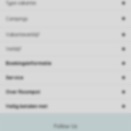
Type vakantie
Campings
Vakantieverblijf
Verblijf
Boekingsinformatie
Service
Over Roompot
Veilig betalen met
Follow Us