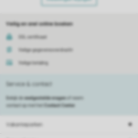
Veilig en snel online boeken
SSL certificaat
Veilige gegevensoverdracht
Veilige betaling
Service & contact
Bekijk de
veelgestelde vragen
of neem
contact op met het
Contact Center
.
Vakantieparken