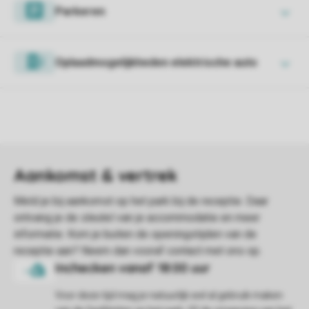
Parkeren
Oplaadmogelijkheden elektrische auto
Voor deze tijd mag je natuurlijk wel al gebruik maken