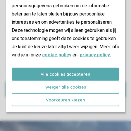
persoonsgegevens gebruiken om de informatie
Zo ben je van alle gemakken voorzien en hoef jij alleen
beter aan te laten sluiten bij jouw persoonlijke
maar te genieten van je vakantie.
interesses en om advertenties te personaliseren.
Deze technologie mogen wij alleen gebruiken als jij
Kom te weten wat je kunt verwachten in je
ons toestemming geeft deze cookies te gebruiken.
accommodatie en waar op het park je deze kunt
Je kunt de keuze later altijd weer wijzigen. Meer info
vinden.
vind je in onze
cookie policy
en
privacy policy
.
Je kunt eenvoudig gegevens aanpassen of iemand
Alle cookies accepteren
aan jouw reisgezelschap toevoegen of verwijderen.
Weiger alle cookies
Mijn boeking
Voorkeuren kiezen