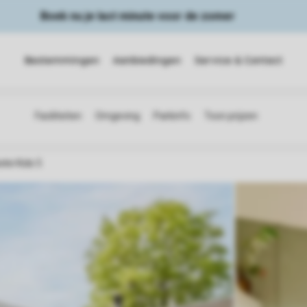
Boek nu je last minute voor de zomer
Bestemmingen
Aanbiedingen
Service & Contact
elei Kids 5