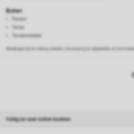
Buiten
Parasol
Terras
Terrasmeubilair
Afwijkingen bij de indeling, beelden, beschrijving en afgebeelde accommodati
Veilig en snel online boeken