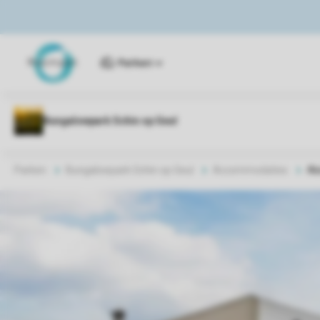
Parken
Parken
Bungalowpark Schin op Geul
Accommodaties
Ak