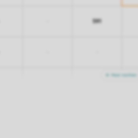
591
-
-
-
Meer nachten