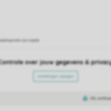
eplattegronden zijn mogelijk.
Controle over jouw gegevens & privac
Instellingen wijzigen
SSL certifica