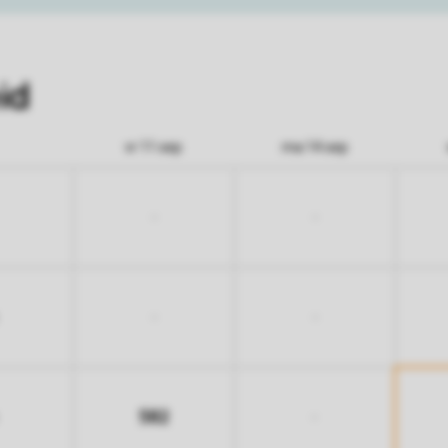
id
vr 11 sep
ma 14 sep
-
-
-
-
582
-