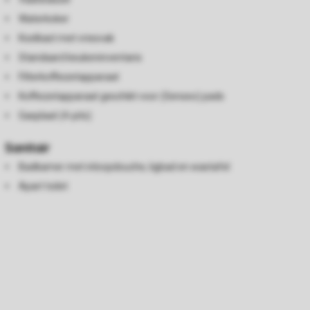
Waterkoker
Koelkast met vriesvak
Standaard keukeninventaris
Filterkoffiezetapparaat
Koffiezetapparaat geschikt voor (Senseo) pads
Gasplaat (4-pits)
Sanitair
Badkamer met inloopdouche, ligbad en wastafel
Apart toilet