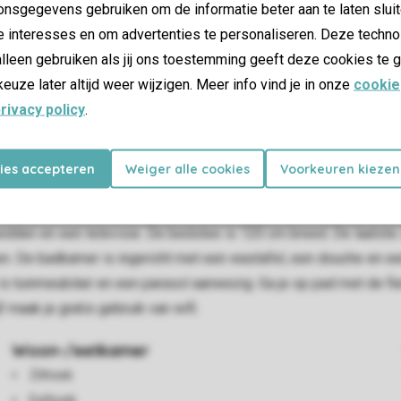
nsgegevens gebruiken om de informatie beter aan te laten sluit
e interesses en om advertenties te personaliseren. Deze techno
lleen gebruiken als jij ons toestemming geeft deze cookies te g
keuze later altijd weer wijzigen. Meer info vind je in onze
cookie
rivacy policy
.
ngericht en geschikt voor maximaal 3 volwassenen en 2 kinderen t
kies accepteren
Weiger alle cookies
Voorkeuren kiezen
mart-tv, dvd-speler en een open haard. De open keuken is voorzi
k, een combimagnetron en een vaatwasser. Ook is er een kinderst
dden en een televisie. De bedstee is 120 cm breed. De laatste
en. De badkamer is ingericht met een wastafel, een douche en e
r is tuinmeubilair en een parasol aanwezig. Ga je op pad met de fie
f maak je gratis gebruik van wifi.
Woon-/eetkamer
Zithoek
Eethoek