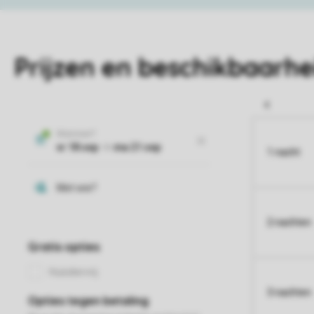
Prijzen en beschikbaarhe
1 nacht
2 nachten
3 nachten