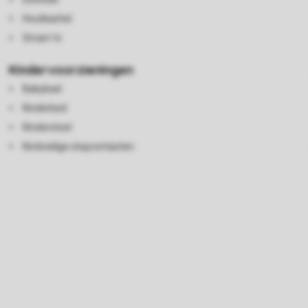
Houtkachel
Smart-tv
Kindervoorzieningen
Babybad
Kinderbed
Kinderstoel
Kindveilige stopcontacten