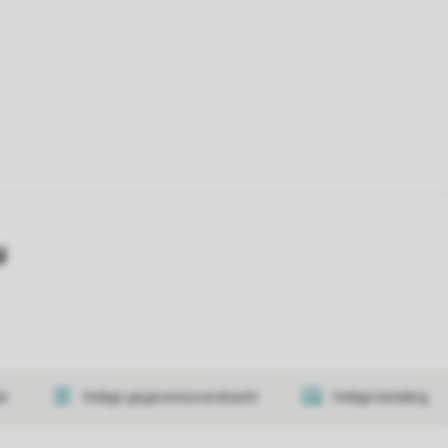
y
at
Veilige gegevensoverdracht
Veilige betaling