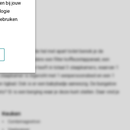
en bij jouw
logie
ebruiken.
/m 12 jaar. Via de hal met apart toilet bereik je de
en van onder andere een filter koffiezetapparaat, een
oel. De bungalow heeft in totaal 3 slaapkamers, waarvan 1
 slaapkamer is ingericht met 1 eenpersoonsbed en een 1
en ligbad. Ook is er een babybadje aanwezig. De bungalow
ts? Er is een berging waar je deze kunt stallen. Daar vind je
Keuken
Combimagnetron
Vaatwasser