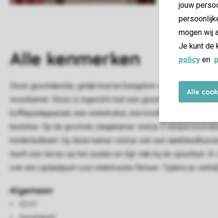
jouw persoo
persoonlijk
mogen wij a
Je kunt de 
Alle
kenmerken
policy
en
p
Deze geschakelde, gelijkvloerse bungalow is kindvriendelijk i
Alle coo
woonkamer. Deze is ingericht met een gezellige zithoek met s
koffiepadapparaat, een waterkoker, een koelkast met vriesva
bedstee. Op de grootste slaapkamer vind je 2 eenpersoonsbe
kinderledikant. Op deze kamer vind je ook een aankleedkuss
heeft een terras op het zuiden en ligt vlak bij de speeltuin. E
ook een oplaadpunt voor elektrische fietsen. Tijdens je verblij
Algemeen
62 m²
Geschakeld