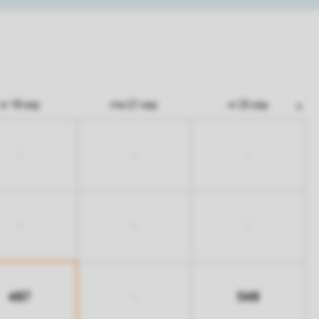
vr 18 sep
ma 21 sep
vr 25 sep
-
-
-
-
-
-
487
548
-