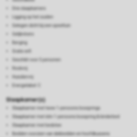
Drie slaapkamers
Ligging op het zuiden
Gelegen dicht bij een speeltuin
Gelijkvloers
Berging
Gratis wifi
Geschikt voor 5 personen
Rookvrij
Huisdiervrij
Energielabel: C
Slaapkamer(s)
Slaapkamer met twee 1-persoons boxsprings
Slaapkamer met één 1-persoons boxspring & kinderbed
Slaapkamer met bedstee
Bedden voorzien van dekbedden en hoofdkussens