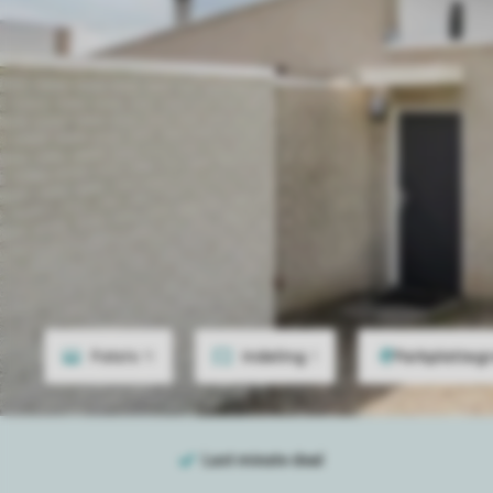
Foto's
11
Indeling
1