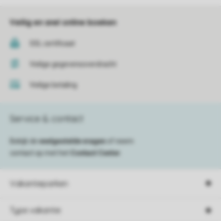
Veilig en snel online boeken
SSL certificaat
Veilige gegevensoverdracht
Veilige betaling
Service & contact
Bekijk de
veelgestelde vragen
of neem
contact op met het
Contact Center
.
Vakantieparken
Type vakantie