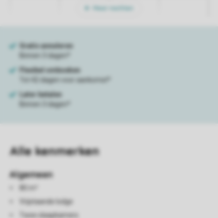
Meer nachten
Alle
kenmerken
Algemeen
80 m²
Vrijstaande lodge
Twee slaapkamers