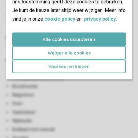
ons toestemming geeft deze cookies te gebruiken.
Eethoek
Je kunt de keuze later altijd weer wijzigen. Meer info
Smart-tv
vind je in onze
cookie policy
en
privacy policy
.
HDMI-aansluiting
Kindervoorzieningen
Alle cookies accepteren
Kinderzitje (op aanvraag en tegen betaling)
Weiger alle cookies
Keuken
Voorkeuren kiezen
Open keuken
Volledig uitgeruste keuken
Broodrooster
Magnetron
Oven
Vaatwasser
Wijnkoeler
Koelkast met vriesvak