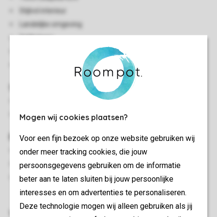
Stijlvol interieur
Landelijke omgeving
Gelijkvloers
Centrale verwarming
Twee huisdieren toegestaan
Slaapkamer(s)
Slaapkamer en suite met 2-persoonsbed en Smart TV
Slaapkamer met twee 1-persoonsbedden en smart-tv
Mogen wij cookies plaatsen?
Buiten
Voor een fijn bezoek op onze website gebruiken wij
Terras
onder meer tracking cookies, die jouw
Terrasmeubilair
persoonsgegevens gebruiken om de informatie
Maximaal twee auto's parkeren in de buurt van de
beter aan te laten sluiten bij jouw persoonlijke
accommodatie
interesses en om advertenties te personaliseren.
Deze technologie mogen wij alleen gebruiken als jij
Woon-/eetkamer