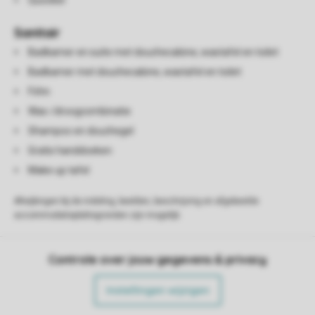
Quooker
Sanitair
Badkamer en suite met douchecabine, wastafel en toilet
Badkamer met douchecabine, wastafel en toilet
Föhn
Was-/droogcombinatie
Shampoo en douchegel
Gratis handdoeken
Make up tafel
Afwijkingen bij de indeling, beelden, beschrijving en afgebeelde
accommodatieplattegronden zijn mogelijk.
Controle over jouw gegevens & privacy
Instellingen wijzigen