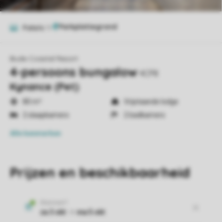
Foto's
11
Bude Coastal Resort
4-persoons bungalow
4CP8
Kynance (Pet)
80 m²
Vrijstaande lodge
2 slaapkamers
2 badkamers
Alle
kenmerken
Prijzen en beschikbaarheid