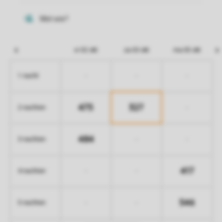
vr 02 okt
za 03 okt
ma 05 okt
-
-
-
1 nacht
475
327
-
2 nachten
484
-
-
3 nachten
417
-
-
4 nachten
546
-
-
5 nachten