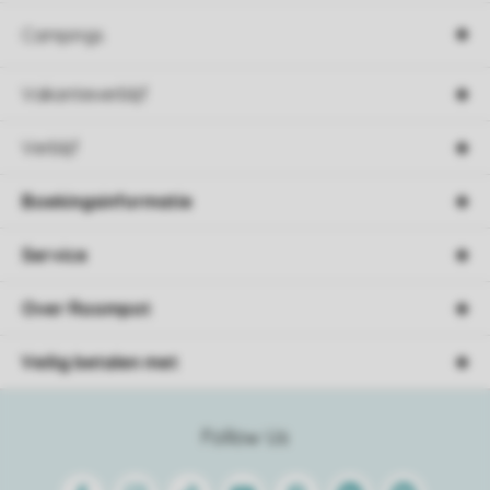
Campings
Vakantieverblijf
Verblijf
Boekingsinformatie
Service
Over Roompot
Veilig betalen met
Follow Us
Facebook
Instagram
Tiktok
Youtube
Pinterest
Linkedin
Spotify