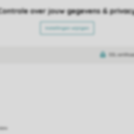
Controle over jouw gegevens & privac
Instellingen wijzigen
SSL certifica
atie