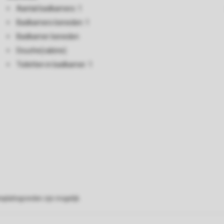
Aantal badkamers: 1
Badkamers beneden: 1
Badkamer beneden
Douche(cabine)
Toiletten in badkamer: 1
eplattegronden zijn mogelijk.