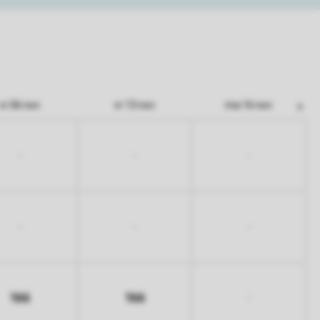
vr 06 nov
vr 13 nov
ma 16 nov
-
-
-
-
-
-
166
166
-