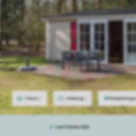
Foto's
7
Indeling
1