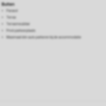
Buiten
Parasol
Terras
Terrasmeubilair
Privé parkeerplaats
Maximaal één auto parkeren bij de accommodatie