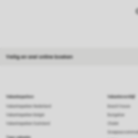
Veilig en snel online boeken
Vakantieparken
Vakantieverblijf
Vakantieparken Nederland
Beach house
Vakantieparken België
Bungalow
Vakantieparken Duitsland
Chalet
Groepsaccommod
Type vakantie