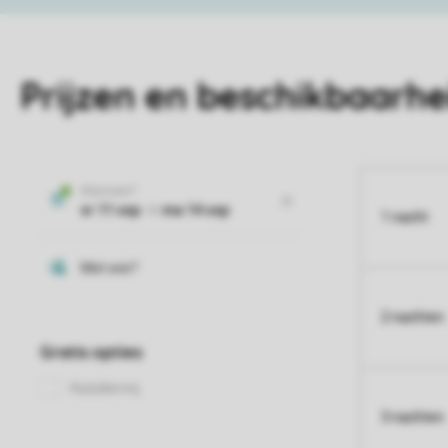
Prijzen en beschikbaarhe
1 nacht
2 nachten
3 nachten