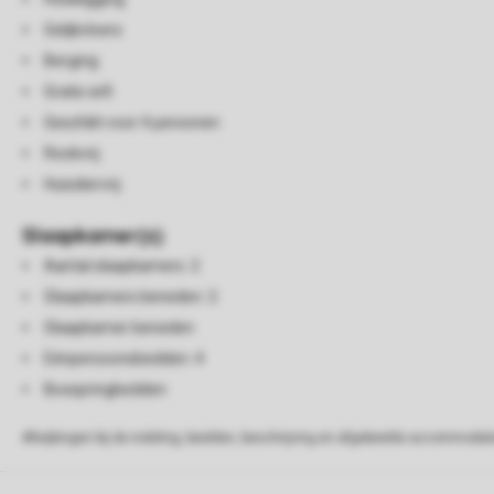
Gelijkvloers
Berging
Gratis wifi
Geschikt voor 4 personen
Rookvrij
Huisdiervrij
Slaapkamer(s)
Aantal slaapkamers: 2
Slaapkamers beneden: 2
Slaapkamer beneden
Eénpersoonsbedden: 4
Boxspringbedden
Afwijkingen bij de indeling, beelden, beschrijving en afgebeelde accommodati