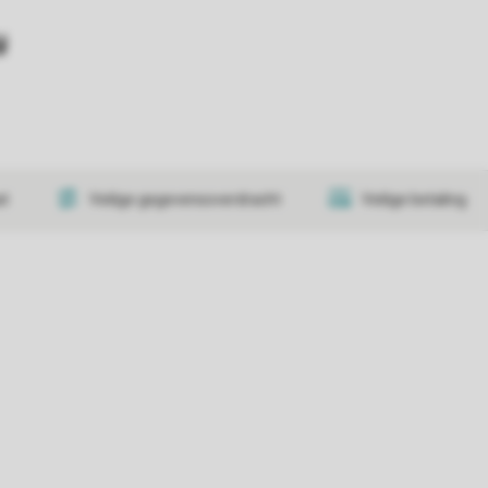
y
at
Veilige gegevensoverdracht
Veilige betaling