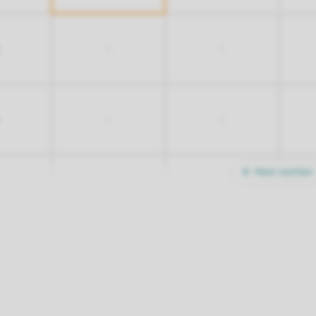
-
-
-
-
Meer nachten