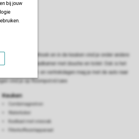
en bij jouw
logie
ebruiken.
van een aparte eethoek en in de keuken vind je onder andere
een aangepaste badkamer met douche en toilet. Ook is het
toluw. Op aankomst- en vertrekdagen mag je met de auto naar
ngen vind je op Roompot.nl/care
Keuken
Combimagnetron
Waterkoker
Koelkast met vriesvak
Filterkoffiezetapparaat