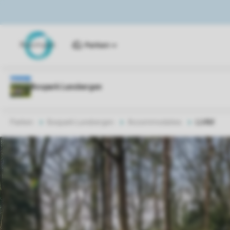
Parken
Parken
Bospark Lunsbergen
Accommodaties
LU4M