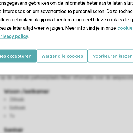
nsgegevens gebruiken om de informatie beter aan te laten sluit
e interesses en om advertenties te personaliseren. Deze techno
lleen gebruiken als jij ons toestemming geeft deze cookies te g
keuze later altijd weer wijzigen. Meer info vind je in onze
cookie
rivacy policy
.
onen en aangepast voor mindervaliden. De woonkamer is voorzien 
kies accepteren
Weiger alle cookies
Voorkeuren kiezen
 2 slaapkamers met elk 2 eenpersoonsboxspringbedden en is er 
s gebruikmaken van wifi. Dit gedeelte van het vakantiepark is au
to op de centrale parkeerplaats.Meer informatie over de aanpassi
Woon-/eetkamer
Zithoek
Eethoek
Tv
Sanitair