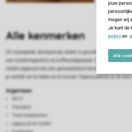
jouw persoo
persoonlijk
mogen wij a
Je kunt de 
Alle
kenmerken
policy
en
p
Dit vrijstaande, drempelvrije chalet is geschikt voor 4 pers
Alle coo
een combimagnetron en koffiezetapparaat. Daarnaast zijn er
chalet uitgerust met een gemeubileerd terras en kan je grati
je verblijf om te laden en te lossen. Daarna parkeer je de au
Algemeen
68 m²
Vrijstaand
Twee slaapkamers
Ligging op het zuiden
Hoekligging