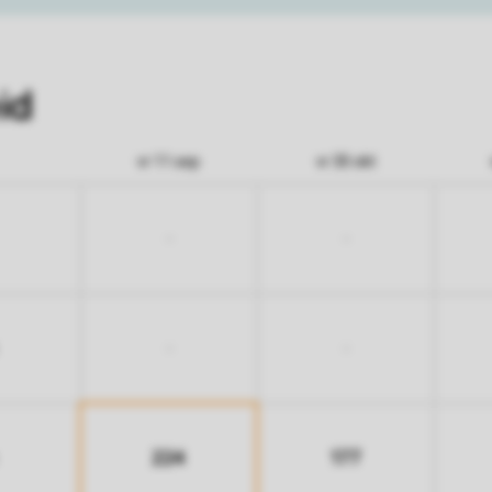
id
vr 11 sep
vr 30 okt
-
-
-
-
224
177