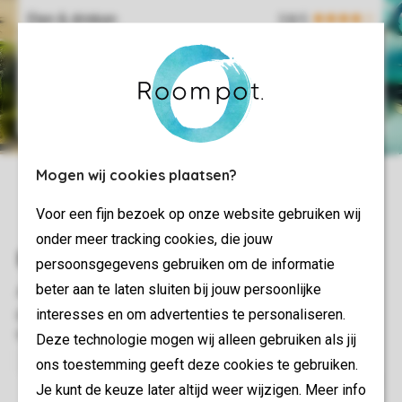
Eten & drinken
Overdekt zwembad
Gastvrijheid
Mogen wij cookies plaatsen?
Voor een fijn bezoek op onze website gebruiken wij
onder meer tracking cookies, die jouw
persoonsgegevens gebruiken om de informatie
beter aan te laten sluiten bij jouw persoonlijke
interesses en om advertenties te personaliseren.
Deze technologie mogen wij alleen gebruiken als jij
ons toestemming geeft deze cookies te gebruiken.
Zo ben je van alle gemakken voorzien en hoef jij alleen
Je kunt de keuze later altijd weer wijzigen. Meer info
maar te genieten van je vakantie.