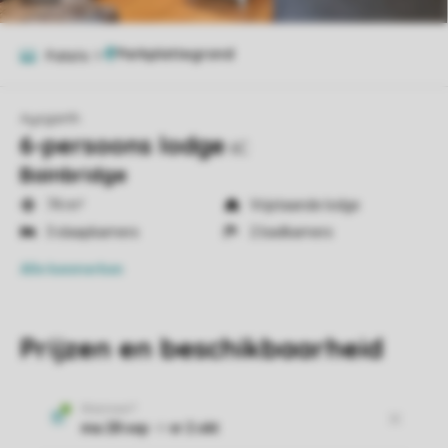
Foto's
9
Aysgarth
6-persoons lodge
6C
Bainbridge
74 m²
Vrijstaande lodge
3 slaapkamers
2 badkamers
Alle
kenmerken
Prijzen en beschikbaarheid