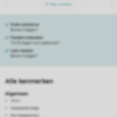
Meer nachten
Alle
kenmerken
Algemeen
74 m²
Vrijstaande lodge
Drie slaapkamers