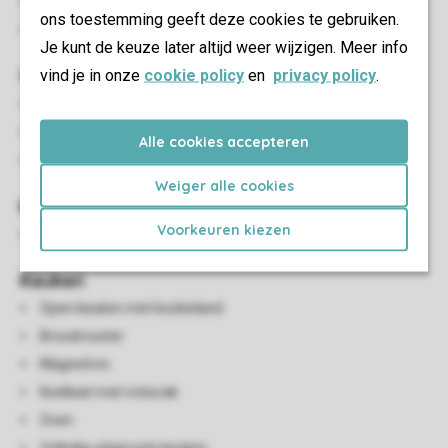
Tuinstoelen
ons toestemming geeft deze cookies te gebruiken.
Parkeren op de openbare parkeerplaats
Je kunt de keuze later altijd weer wijzigen. Meer info
Woon-/eetkamer
vind je in onze
cookie policy
en
privacy policy
.
Zithoek
Eethoek
Alle cookies accepteren
Smart-tv
Weiger alle cookies
Kindervoorzieningen
Voorkeuren kiezen
Kinderzitje (op aanvraag en tegen betaling)
Keuken
Open keuken met kookeiland
Broodrooster
Magnetron
Koelkast met vriesvak
Oven