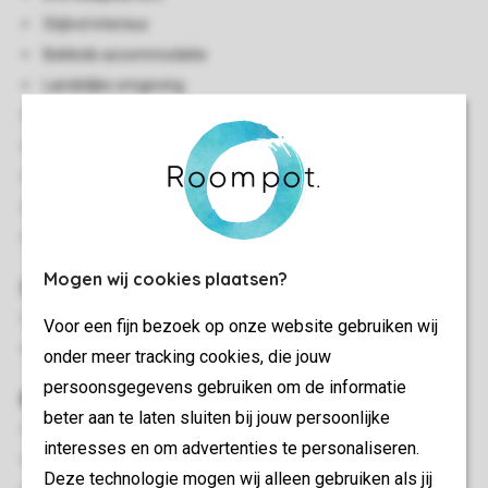
Stijlvol interieur
Beklede accommodatie
Landelijke omgeving
Gelijkvloers
Centrale verwarming
Gratis wifi
Rookvrij
Huisdiervrij
Mogen wij cookies plaatsen?
Slaapkamer(s)
Twee slaapkamers met 2-persoonsbed
Voor een fijn bezoek op onze website gebruiken wij
Slaapkamer met twee 1-persoonsbedden
onder meer tracking cookies, die jouw
persoonsgegevens gebruiken om de informatie
Buiten
beter aan te laten sluiten bij jouw persoonlijke
Luxe bubbelbad (buiten)
interesses en om advertenties te personaliseren.
Terras
Deze technologie mogen wij alleen gebruiken als jij