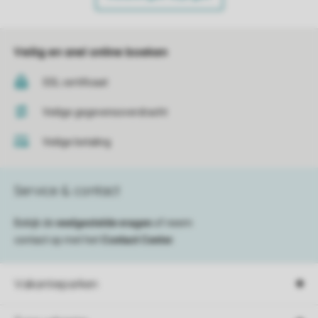
Veilig en snel online boeken
SSL certificaat
Veilige gegevensoverdracht
Veilige betaling
Service & contact
Bekijk de
veelgestelde vragen
of neem
contact op met het
Contact Center
.
Vakantieparken