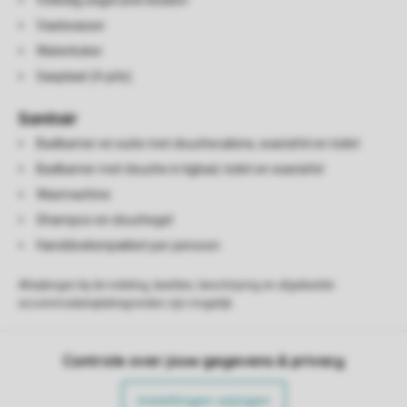
Volledig uitgeruste keuken
Vaatwasser
Waterkoker
Gasplaat (4-pits)
Sanitair
Badkamer en suite met douchecabine, wastafel en toilet
Badkamer met douche in ligbad, toilet en wastafel
Wasmachine
Shampoo en douchegel
Handdoekenpakket per persoon
Afwijkingen bij de indeling, beelden, beschrijving en afgebeelde
accommodatieplattegronden zijn mogelijk.
Controle over jouw gegevens & privacy
Instellingen wijzigen