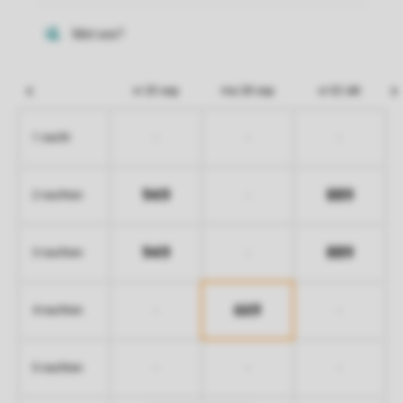
vr 25 sep
ma 28 sep
vr 02 okt
-
-
-
1 nacht
949
889
-
2 nachten
949
889
-
3 nachten
669
-
-
4 nachten
-
-
-
5 nachten