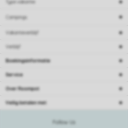
Type vakantie
Campings
Vakantieverblijf
Verblijf
Boekingsinformatie
Service
Over Roompot
Veilig betalen met
Follow Us