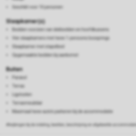
Geschikt voor 10 personen
Slaapkamer(s)
Bedden voorzien van dekbedden en hoofdkussens
Vier slaapkamers met twee 1-persoons boxsprings
Slaapkamer met stapelbed
Opgemaakte bedden bij aankomst
Buiten
Parasol
Terras
Ligstoelen
Terrasmeubilair
Maximaal twee auto's parkeren bij de accommodatie
Afwijkingen bij de indeling, beelden, beschrijving en afgebeelde accommodati