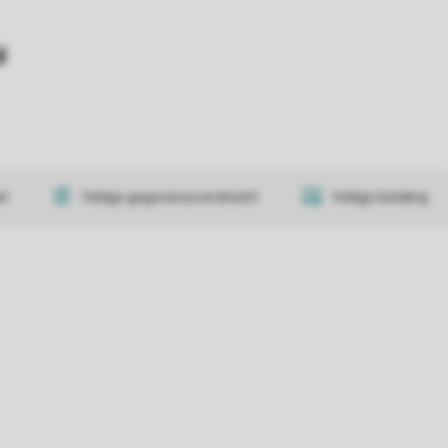
y
at
Veilige gegevensoverdracht
Veilige betaling