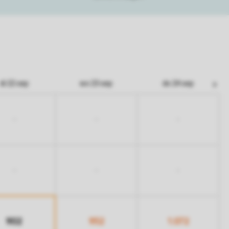
di 22 sep
wo 23 sep
do 24 sep
-
-
-
-
-
-
902
952
1.072