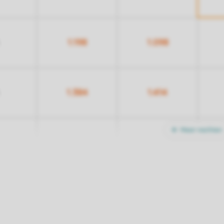
1.198
1.098
1.384
1.414
Meer nachten