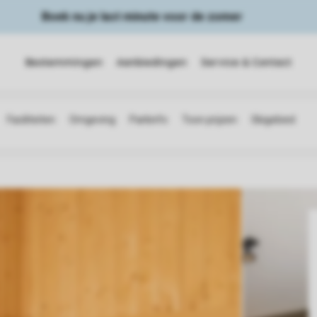
Boek nu je last minute voor de zomer
Bestemmingen
Aanbiedingen
Service & Contact