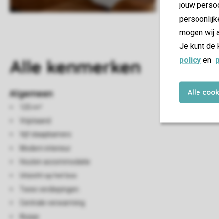
jouw persoo
persoonlijk
mogen wij a
Je kunt de 
policy
en
p
Alle
kenmerken
Alle coo
Algemeen
125 m²
Vrijstaand
Vijf slaapkamers
Modern interieur
Houten accommodatie
Uitzicht op het bos
Twee verdiepingen
Centrale verwarming
Kluisje