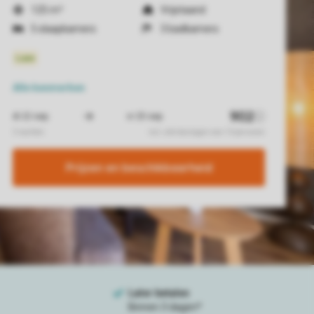
125 m²
Vrijstaand
5 slaapkamers
3 badkamers
Alle
kenmerken
Prijzen en beschikbaarheid