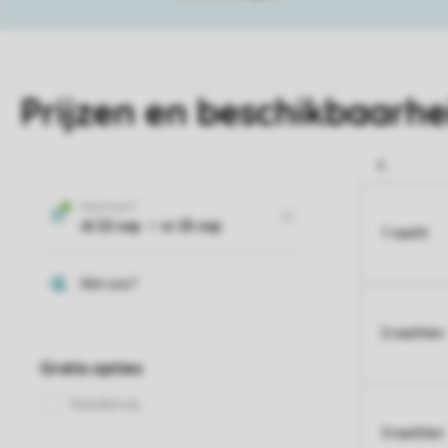
Prijzen en beschikbaarhe
1 nacht
2 nachten
3 nachten