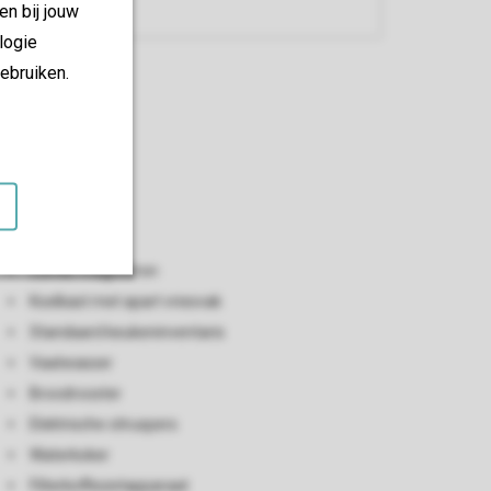
en bij jouw
logie
ebruiken.
Keuken
Open keuken
Combi-magnetron
Koelkast met apart vriesvak
Standaard keukeninventaris
Vaatwasser
Broodrooster
Elektrische citruspers
Waterkoker
Filterkoffiezetapparaat