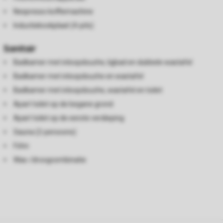
Nespresso koffiemachine
Inductiekookplaat (4-pits)
Sanitair
Badkamer met inloopdouche, ligbad en dubbele wastafel
Badkamer met inloopdouche en wastafel
Badkamer met inloopdouche, wastafel en toilet
Apart toilet op de begane grond
Apart toilet op de eerste verdieping
Sauna (2-persoons)
Föhn
Was-/droogcombinatie