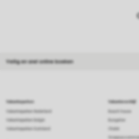
Veilig en snel online boeken
Vakantieparken
Vakantieverblijf
Vakantieparken Nederland
Beach house
Vakantieparken België
Bungalow
Vakantieparken Duitsland
Chalet
Groepsaccommod