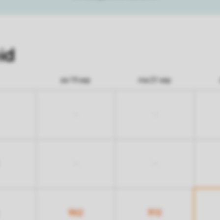
id
za 19 sep
ma 21 sep
-
-
-
-
962
912