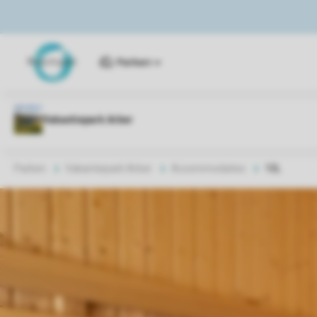
Parken
Parken
Vakantiepark Arber
Accommodaties
10L