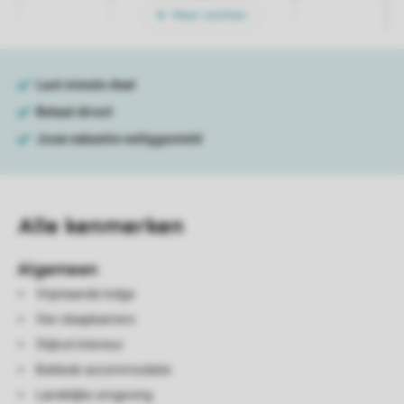
Meer nachten
Alle
kenmerken
Algemeen
Vrijstaande lodge
Vier slaapkamers
Stijlvol interieur
Beklede accommodatie
Landelijke omgeving