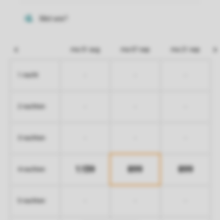
ma 31 aug
ma 07 sep
ma 21 sep
-
-
-
1 nacht
-
-
-
2 nachten
-
-
-
3 nachten
1.139
899
899
4 nachten
-
-
-
5 nachten