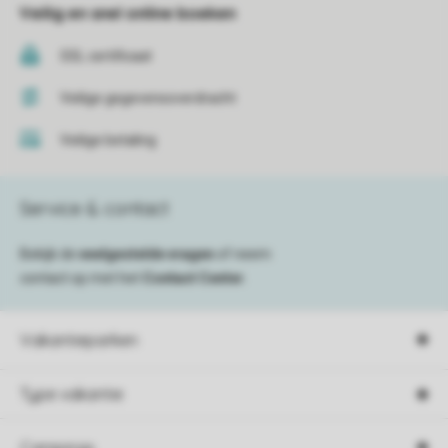
Veilig en snel online boeken
SSL certificaat
Veilige gegevensoverdracht
Veilige betaling
Service & contact
Bekijk de
veelgestelde vragen
of neem
contact op met het
Contact Center
.
Vakantieparken
Type vakantie