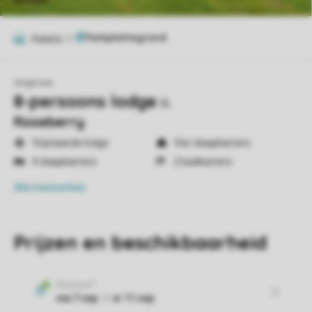
Foto's
17
Angrove
8-persoons lodge
8L
Roseberry
Vrijstaande lodge
Vier slaapkamers
4 slaapkamers
2 badkamers
Alle
kenmerken
Prijzen en beschikbaarheid