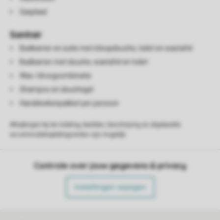
Gasplaat
Sanitair
Badkamer en suite met inloopdouche, toilet en wastafel
Badkamer met douche, wastafel en toilet
Was-/droogcombinatie
Shampoo en douchegel
Handdoekenpakket per persoon
Afwijkingen bij de indeling, beelden, beschrijving en afgebeelde
accommodatieplattegronden zijn mogelijk.
Controle over jouw gegevens & privacy
Instellingen wijzigen