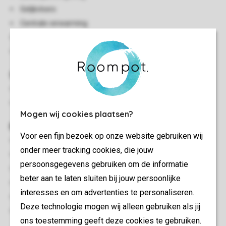
Gelijkvloers
Centrale verwarming
Gratis wifi
Huisdiervrij
Slaapkamer(s)
Twee slaapkamers met 2-persoonsbed en smart-tv
Twee slaapkamers met twee 1-persoonsbedden
Mogen wij cookies plaatsen?
Buiten
Voor een fijn bezoek op onze website gebruiken wij
Big Green Egg
onder meer tracking cookies, die jouw
Buitenkeuken
persoonsgegevens gebruiken om de informatie
Luxe bubbelbad (buiten)
beter aan te laten sluiten bij jouw persoonlijke
Terras
interesses en om advertenties te personaliseren.
Terrasmeubilair
Deze technologie mogen wij alleen gebruiken als jij
Maximaal twee auto's parkeren bij de accommodatie
ons toestemming geeft deze cookies te gebruiken.