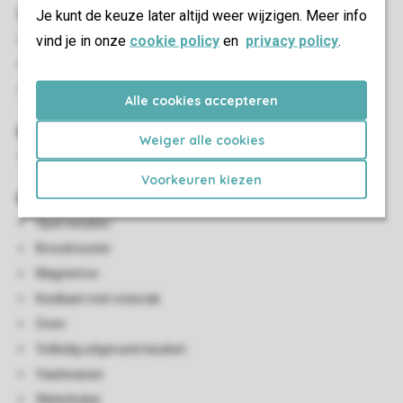
Woon-/eetkamer
Je kunt de keuze later altijd weer wijzigen. Meer info
vind je in onze
cookie policy
en
privacy policy
.
Zithoek
Eethoek
Smart-tv
Alle cookies accepteren
Kindervoorzieningen
Weiger alle cookies
Kinderzitje (op aanvraag en tegen betaling)
Voorkeuren kiezen
Keuken
Open keuken
Broodrooster
Magnetron
Koelkast met vriesvak
Oven
Volledig uitgeruste keuken
Vaatwasser
Waterkoker