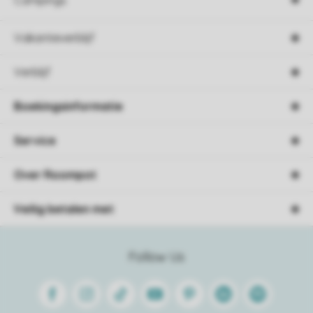
Campings
Vakantieverblijf
Verblijf
Boekingsinformatie
Service
Over Roompot
Veilig betalen met
Follow Us
Facebook
Instagram
Tiktok
Youtube
Pinterest
Linkedin
Spotify