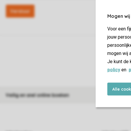
Mogen wij
Voor een fi
jouw persoo
persoonlijk
mogen wij a
Je kunt de 
policy
en
p
Alle coo
Veilig en snel online boeken