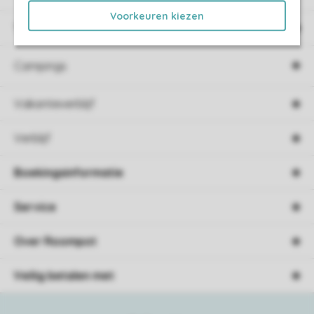
Voorkeuren kiezen
Type vakantie
Campings
Vakantieverblijf
Verblijf
Boekingsinformatie
Service
Over Roompot
Veilig betalen met