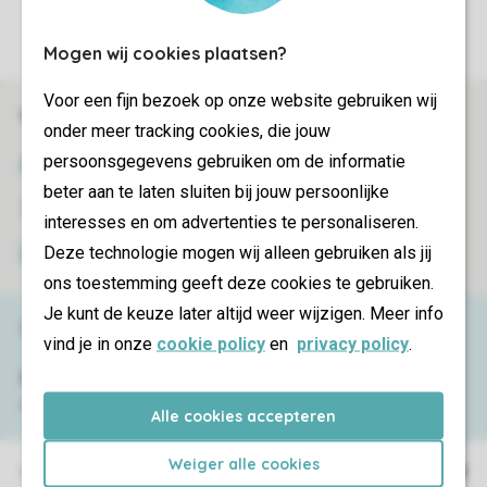
Instellingen wijzigen
Mogen wij cookies plaatsen?
Voor een fijn bezoek op onze website gebruiken wij
Veilig en snel online boeken
onder meer tracking cookies, die jouw
persoonsgegevens gebruiken om de informatie
SSL certificaat
beter aan te laten sluiten bij jouw persoonlijke
Veilige gegevensoverdracht
interesses en om advertenties te personaliseren.
Deze technologie mogen wij alleen gebruiken als jij
Veilige betaling
ons toestemming geeft deze cookies te gebruiken.
Je kunt de keuze later altijd weer wijzigen. Meer info
Service & contact
vind je in onze
cookie policy
en
privacy policy
.
Bekijk de
veelgestelde vragen
of neem
contact op met het
Contact Center
.
Alle cookies accepteren
Weiger alle cookies
Vakantieparken