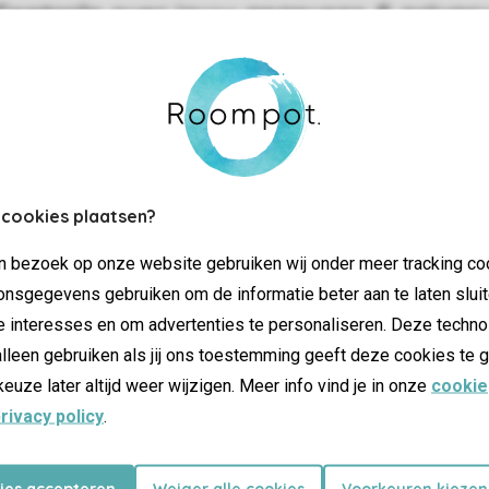
Controle over jouw gegevens & privac
Instellingen wijzigen
SSL certifica
 cookies plaatsen?
jn bezoek op onze website gebruiken wij onder meer tracking co
nsgegevens gebruiken om de informatie beter aan te laten sluit
e interesses en om advertenties te personaliseren. Deze techno
lleen gebruiken als jij ons toestemming geeft deze cookies te g
keuze later altijd weer wijzigen. Meer info vind je in onze
cookie
rivacy policy
.
atie
kies accepteren
Weiger alle cookies
Voorkeuren kiezen