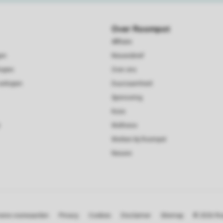
Over Roompot
Affiliate
gen
Nieuwsbrief
kopen
Over ons
verkopen
Duurzaamheid
Sponsoring
Koos
Wellness
Werken bij Roompot
Nieuws
ene voorwaarden
Privacy
Cookies
Disclaimer
Sitemap
© 2026 R