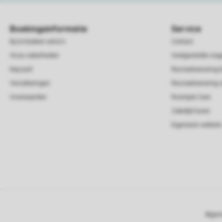
Boekingsinformatie
Service
Bij te boeken extra's
Contact
Onze zekerheden
Veelgestelde vra
Keycard
Recreatiewoning 
Verzekeringen
Recreatiewoning 
Voorwaarden
Roompot Care
Zakelijk huren
Eigenaren website
Algem