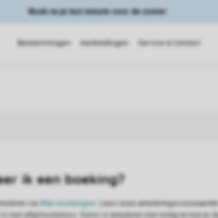
Boek nu je last minute voor de zomer
Bestemmingen
Aanbiedingen
Service & Contact