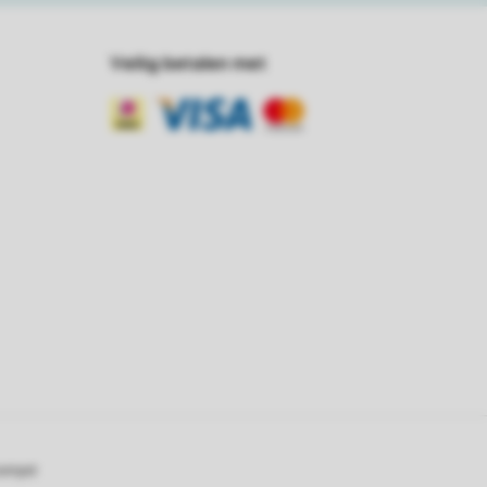
Veilig betalen met
oompot