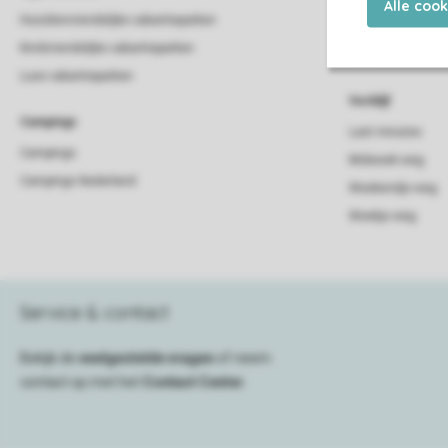
Alle coo
Huisdiervriendelijke vakantieparken
Strandhuis
Kindvriendelijke vakantieparken
Villa
Luxe vakantieparken
Verblijf
Campings
Last minutes
Campings
Midweek weg
Campings Nederland
Weekendje weg
Weekje weg
Service & contact
Bekijk de
veelgestelde vragen
of neem
contact op met het
Contact Center
.