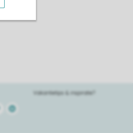
Vakantietips & inspiratie?
terest
Linkedin