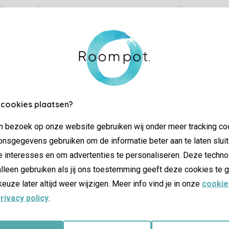
Controle over jouw gegevens & privac
Instellingen wijzigen
SSL certifica
 cookies plaatsen?
jn bezoek op onze website gebruiken wij onder meer tracking co
nsgegevens gebruiken om de informatie beter aan te laten sluit
e interesses en om advertenties te personaliseren. Deze techno
lleen gebruiken als jij ons toestemming geeft deze cookies te g
keuze later altijd weer wijzigen. Meer info vind je in onze
cookie
rivacy policy
.
atie