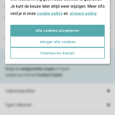
Je kunt de keuze later altijd weer wijzigen. Meer info
Veilig en snel online boeken
vind je in onze
cookie policy
en
privacy policy
.
SSL certificaat
Veilige gegevensoverdracht
Alle cookies accepteren
Veilige betaling
Weiger alle cookies
Voorkeuren kiezen
Service & contact
Bekijk de
veelgestelde vragen
of neem
contact op met het
Contact Center
.
Vakantieparken
Type vakantie