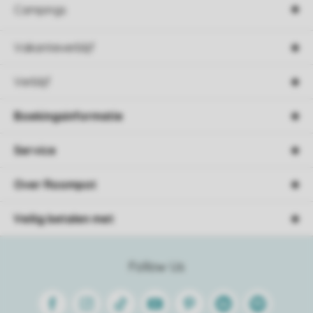
Campings
Vakantieverblijf
Verblijf
Boekingsinformatie
Service
Over Roompot
Veilig betalen met
Follow Us
Facebook
Instagram
Tiktok
Youtube
Pinterest
Linkedin
Spotify