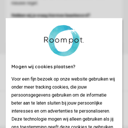
Mogen wij cookies plaatsen?
Voor een fijn bezoek op onze website gebruiken wij
onder meer tracking cookies, die jouw
persoonsgegevens gebruiken om de informatie
Controle over jouw gegevens & privacy
beter aan te laten sluiten bij jouw persoonlijke
interesses en om advertenties te personaliseren.
Instellingen wijzigen
Deze technologie mogen wij alleen gebruiken als jij
ons toestemming geeft deze cookies te gebruiken.