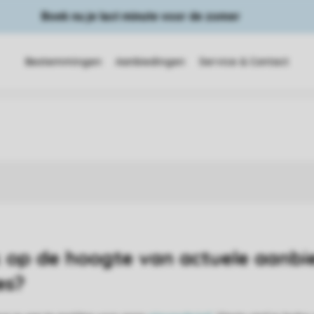
Boek nu je last minute voor de zomer
Bestemmingen
Aanbiedingen
Service & Contact