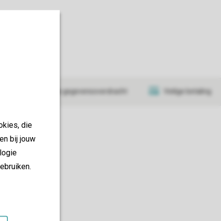
y
at
Veilige gegevensoverdracht
Veilige betaling
okies, die
en bij jouw
logie
ebruiken.