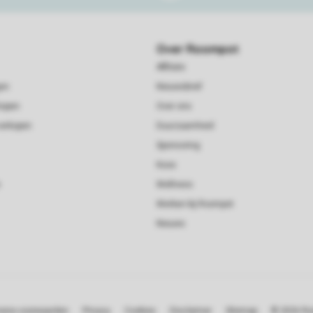
Over Roompot
Affiliate
gen
Nieuwsbrief
kopen
Over ons
verkopen
Duurzaamheid
Sponsoring
Koos
Wellness
Werken bij Roompot
Nieuws
ene voorwaarden
Privacy
Cookies
Disclaimer
Sitemap
© 2026 R