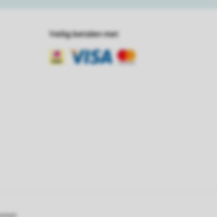
Veilig betalen met
oompot