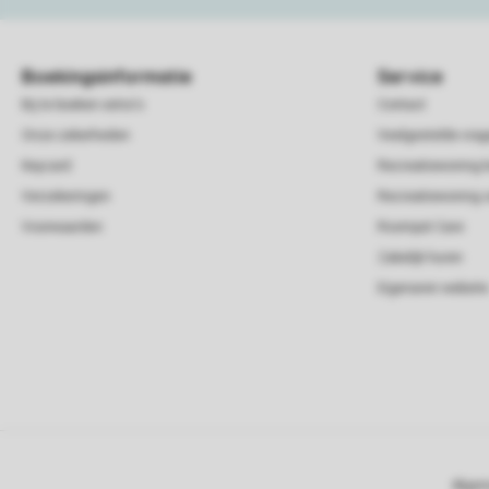
Boekingsinformatie
Service
Bij te boeken extra's
Contact
Onze zekerheden
Veelgestelde vra
Keycard
Recreatiewoning 
Verzekeringen
Recreatiewoning 
Voorwaarden
Roompot Care
Zakelijk huren
Eigenaren website
Algem