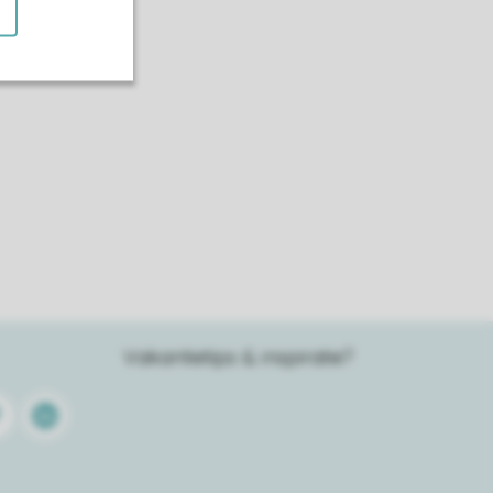
Vakantietips & inspiratie?
terest
Linkedin