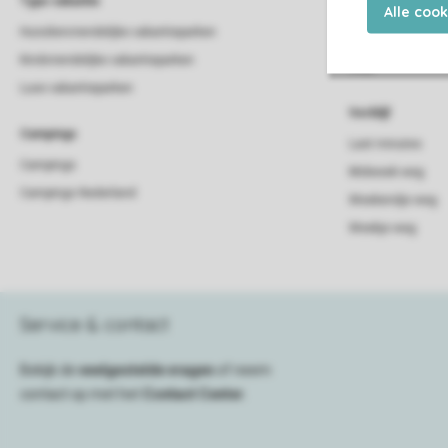
Type vakantie
Alle coo
Lodge
Huisdiervriendelijke vakantieparken
Strandhuis
Kindvriendelijke vakantieparken
Villa
Luxe vakantieparken
Verblijf
Campings
Last minutes
Campings
Midweek weg
Campings Nederland
Weekendje weg
Weekje weg
Service & contact
Bekijk de
veelgestelde vragen
of neem
contact op met het
Contact Center
.