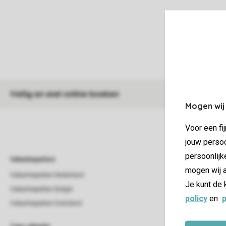
Veilig en snel online boeken
Mogen wij
Voor een fi
jouw persoo
persoonlijk
Vakantieparken
Vakantieverblijf
mogen wij a
Vakantieparken Nederland
Beach house
Je kunt de 
Vakantieparken België
Bungalow
policy
en
p
Vakantieparken Duitsland
Chalet
Groepsaccommod