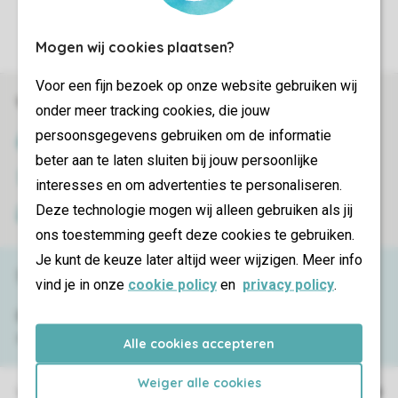
Instellingen wijzigen
Mogen wij cookies plaatsen?
Voor een fijn bezoek op onze website gebruiken wij
Veilig en snel online boeken
onder meer tracking cookies, die jouw
persoonsgegevens gebruiken om de informatie
SSL certificaat
beter aan te laten sluiten bij jouw persoonlijke
Veilige gegevensoverdracht
interesses en om advertenties te personaliseren.
Deze technologie mogen wij alleen gebruiken als jij
Veilige betaling
ons toestemming geeft deze cookies te gebruiken.
Je kunt de keuze later altijd weer wijzigen. Meer info
Service & contact
vind je in onze
cookie policy
en
privacy policy
.
Bekijk de
veelgestelde vragen
of neem
contact op met het
Contact Center
.
Alle cookies accepteren
Weiger alle cookies
Vakantieparken