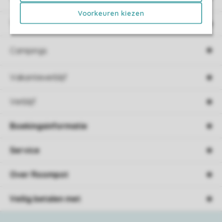
Voorkeuren kiezen
Type vakantie
Campings
Vakantieverblijf
Verblijf
Boekingsinformatie
Service
Over Roompot
Veilig betalen met