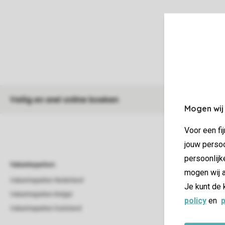
Veilig en snel online boeken
Mogen wij
Voor een fi
jouw persoo
persoonlijk
Vakantieparken
Vakantieverblijf
mogen wij a
Vakantieparken Nederland
Beach house
Je kunt de 
Vakantieparken België
Bungalow
policy
en
p
Vakantieparken Duitsland
Chalet
Groepsaccommod