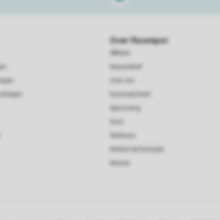
Over Roompot
Affiliate
gen
Nieuwsbrief
kopen
Over ons
verkopen
Duurzaamheid
Sponsoring
Koos
Wellness
Werken bij Roompot
Nieuws