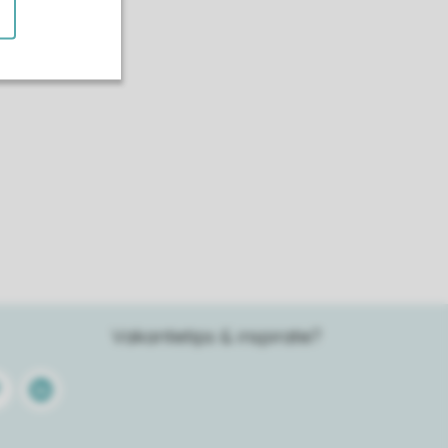
Vakantietips & inspiratie?
terest
Linkedin