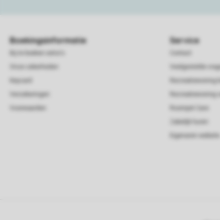
Boekingsinformatie
Service
Bij te boeken extra's
Contact
Onze zekerheden
Veelgestelde vra
Keycard
Recreatiewoning 
Verzekeringen
Recreatiewoning 
Voorwaarden
Roompot Care
Zakelijk huren
Eigenaren website