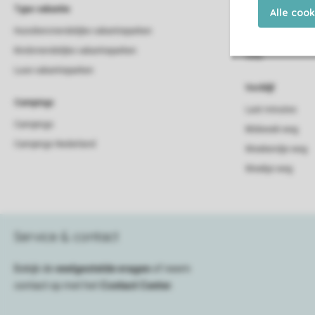
Type vakantie
Alle coo
Lodge
Huisdiervriendelijke vakantieparken
Strandhuis
Kindvriendelijke vakantieparken
Villa
Luxe vakantieparken
Verblijf
Campings
Last minutes
Campings
Midweek weg
Campings Nederland
Weekendje weg
Weekje weg
Service & contact
Bekijk de
veelgestelde vragen
of neem
contact op met het
Contact Center
.