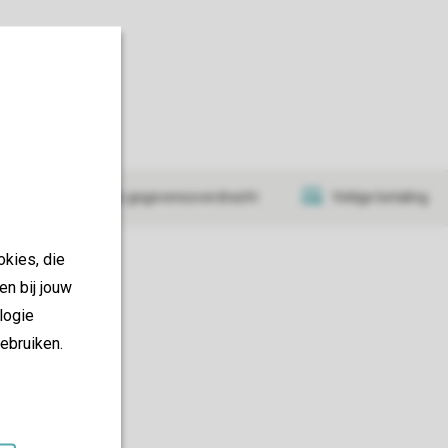
y
at
Veilige gegevensoverdracht
Veilige betaling
okies, die
en bij jouw
logie
ebruiken.