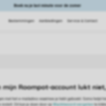
Boek nu je last minute voor de zomer
Bestemmingen
Aanbiedingen
Service & Contact