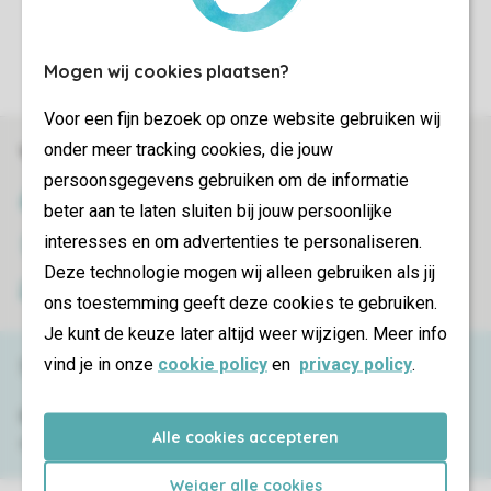
Controle over jouw gegevens & privacy
Instellingen wijzigen
Mogen wij cookies plaatsen?
Voor een fijn bezoek op onze website gebruiken wij
onder meer tracking cookies, die jouw
Veilig en snel online boeken
persoonsgegevens gebruiken om de informatie
SSL certificaat
beter aan te laten sluiten bij jouw persoonlijke
interesses en om advertenties te personaliseren.
Veilige gegevensoverdracht
Deze technologie mogen wij alleen gebruiken als jij
Veilige betaling
ons toestemming geeft deze cookies te gebruiken.
Je kunt de keuze later altijd weer wijzigen. Meer info
vind je in onze
cookie policy
en
privacy policy
.
Service & contact
Bekijk de
veelgestelde vragen
of neem
Alle cookies accepteren
contact op met het
Contact Center
.
Weiger alle cookies