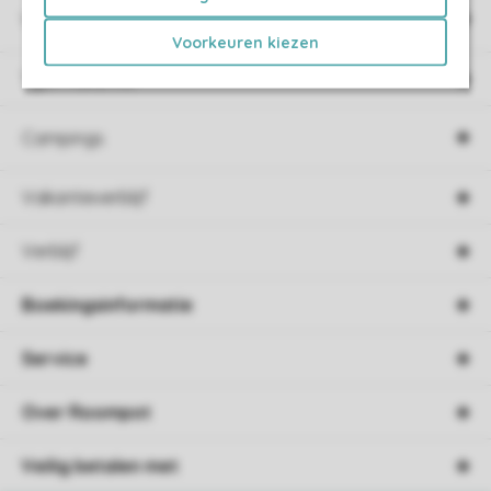
Vakantieparken
Voorkeuren kiezen
Type vakantie
Campings
Vakantieverblijf
Verblijf
Boekingsinformatie
Service
Over Roompot
Veilig betalen met