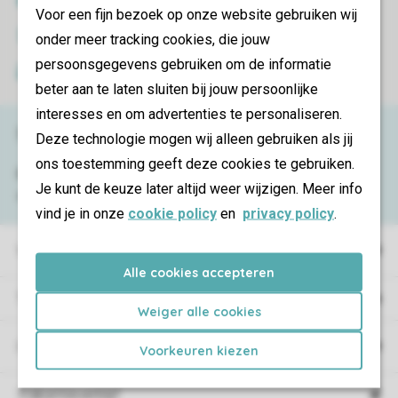
Voor een fijn bezoek op onze website gebruiken wij
Veilige gegevensoverdracht
onder meer tracking cookies, die jouw
persoonsgegevens gebruiken om de informatie
Veilige betaling
beter aan te laten sluiten bij jouw persoonlijke
interesses en om advertenties te personaliseren.
Service & contact
Deze technologie mogen wij alleen gebruiken als jij
ons toestemming geeft deze cookies te gebruiken.
Bekijk de
veelgestelde vragen
of neem
Je kunt de keuze later altijd weer wijzigen. Meer info
contact op met het
Contact Center
.
vind je in onze
cookie policy
en
privacy policy
.
Vakantieparken
Alle cookies accepteren
Type vakantie
Weiger alle cookies
Campings
Voorkeuren kiezen
Vakantieverblijf