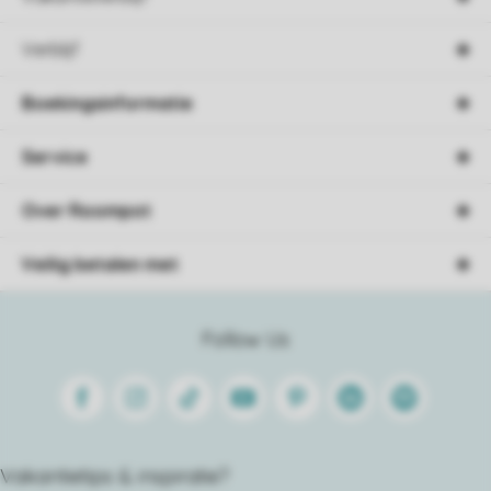
Verblijf
Boekingsinformatie
Service
Over Roompot
Veilig betalen met
Follow Us
Facebook
Instagram
Tiktok
Youtube
Pinterest
Linkedin
Spotify
Vakantietips & inspiratie?