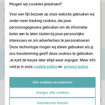
Mogen wij cookies plaatsen?
Veilig en snel online boeken
Voor een fijn bezoek op onze website gebruiken wij
SSL certificaat
onder meer tracking cookies, die jouw
persoonsgegevens gebruiken om de informatie
Veilige gegevensoverdracht
beter aan te laten sluiten bij jouw persoonlijke
Veilige betaling
interesses en om advertenties te personaliseren.
Deze technologie mogen wij alleen gebruiken als jij
ons toestemming geeft deze cookies te gebruiken.
Service & contact
Je kunt de keuze later altijd weer wijzigen. Meer info
vind je in onze
cookie policy
en
privacy policy
.
Bekijk de
veelgestelde vragen
of neem
contact op met het
Contact Center
.
Alle cookies accepteren
Vakantieparken
Weiger alle cookies
Type vakantie
Voorkeuren kiezen