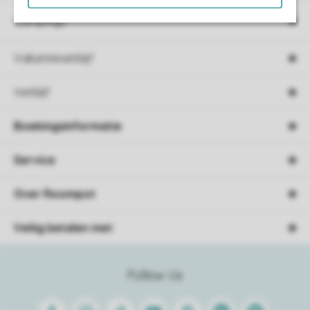
Campings
Vakantieverblijf
Verblijf
Boekingsinformatie
Service
Over Roompot
Veilig betalen met
Follow Us
Facebook
Instagram
Tiktok
Youtube
Pinterest
Linkedin
Spotify