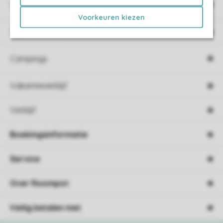
Vakantieparken
Voorkeuren kiezen
Type vakantie
Campings
Vakantieverblijf
Verblijf
Boekingsinformatie
Service
Over Roompot
Veilig betalen met