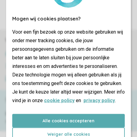
Controle over jouw gegevens & privacy
Instellingen wijzigen
Mogen wij cookies plaatsen?
Voor een fijn bezoek op onze website gebruiken wij
Veilig en snel online boeken
onder meer tracking cookies, die jouw
persoonsgegevens gebruiken om de informatie
SSL certificaat
beter aan te laten sluiten bij jouw persoonlijke
interesses en om advertenties te personaliseren.
Veilige gegevensoverdracht
Deze technologie mogen wij alleen gebruiken als jij
Veilige betaling
ons toestemming geeft deze cookies te gebruiken.
Je kunt de keuze later altijd weer wijzigen. Meer info
Service & contact
vind je in onze
cookie policy
en
privacy policy
.
Bekijk de
veelgestelde vragen
of neem
Alle cookies accepteren
contact op met het
Contact Center
.
Weiger alle cookies