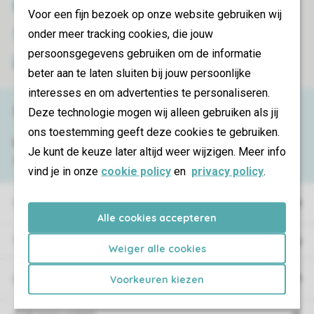
SSL certificaat
Voor een fijn bezoek op onze website gebruiken wij
onder meer tracking cookies, die jouw
Veilige gegevensoverdracht
persoonsgegevens gebruiken om de informatie
Veilige betaling
beter aan te laten sluiten bij jouw persoonlijke
interesses en om advertenties te personaliseren.
Service & contact
Deze technologie mogen wij alleen gebruiken als jij
ons toestemming geeft deze cookies te gebruiken.
Bekijk de
veelgestelde vragen
of neem
Je kunt de keuze later altijd weer wijzigen. Meer info
contact op met het
Contact Center
.
vind je in onze
cookie policy
en
privacy policy
.
Vakantieparken
Alle cookies accepteren
Type vakantie
Weiger alle cookies
Campings
Voorkeuren kiezen