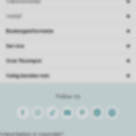
Vakantieverblijf
Verblijf
Boekingsinformatie
Service
Over Roompot
Veilig betalen met
Follow Us
Facebook
Instagram
Tiktok
Youtube
Pinterest
Linkedin
Spotify
Vakantietips & inspiratie?