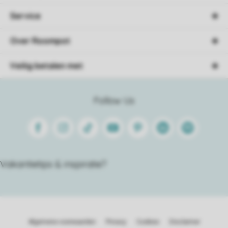
Service
Over Roompot
Veilig betalen met
Follow Us
Facebook
Instagram
Tiktok
Youtube
Pinterest
Linkedin
Spotify
Vakantietips & inspiratie?
Algemene voorwaarden
Privacy
Cookies
Disclaimer