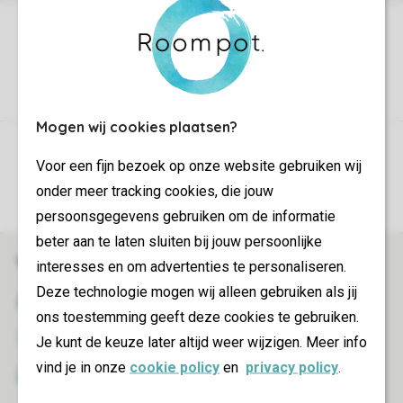
Mogen wij cookies plaatsen?
Controle over jouw gegevens & privacy
Voor een fijn bezoek op onze website gebruiken wij
Instellingen wijzigen
onder meer tracking cookies, die jouw
persoonsgegevens gebruiken om de informatie
beter aan te laten sluiten bij jouw persoonlijke
Veilig en snel online boeken
interesses en om advertenties te personaliseren.
Deze technologie mogen wij alleen gebruiken als jij
SSL certificaat
ons toestemming geeft deze cookies te gebruiken.
Veilige gegevensoverdracht
Je kunt de keuze later altijd weer wijzigen. Meer info
vind je in onze
cookie policy
en
privacy policy
.
Veilige betaling