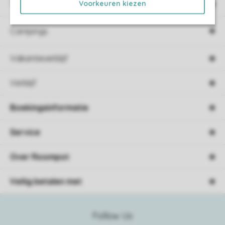
Voorkeuren kiezen
Type vakantie
Campings
Vakantieverblijf
Verblijf
Boekingsinformatie
Service
Over Roompot
Veilig betalen met
Follow Us