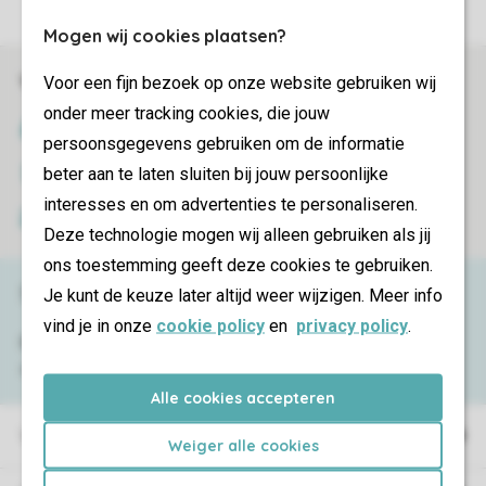
Mogen wij cookies plaatsen?
Veilig en snel online boeken
Voor een fijn bezoek op onze website gebruiken wij
onder meer tracking cookies, die jouw
SSL certificaat
persoonsgegevens gebruiken om de informatie
beter aan te laten sluiten bij jouw persoonlijke
Veilige gegevensoverdracht
interesses en om advertenties te personaliseren.
Veilige betaling
Deze technologie mogen wij alleen gebruiken als jij
ons toestemming geeft deze cookies te gebruiken.
Service & contact
Je kunt de keuze later altijd weer wijzigen. Meer info
vind je in onze
cookie policy
en
privacy policy
.
Bekijk de
veelgestelde vragen
of neem
contact op met het
Contact Center
.
Alle cookies accepteren
Vakantieparken
Weiger alle cookies