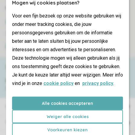
Mogen wij cookies plaatsen?
Veilig en snel online boeken
Voor een fijn bezoek op onze website gebruiken wij
SSL certificaat
onder meer tracking cookies, die jouw
persoonsgegevens gebruiken om de informatie
Veilige gegevensoverdracht
beter aan te laten sluiten bij jouw persoonlijke
Veilige betaling
interesses en om advertenties te personaliseren.
Deze technologie mogen wij alleen gebruiken als jij
ons toestemming geeft deze cookies te gebruiken.
Service & contact
Je kunt de keuze later altijd weer wijzigen. Meer info
Bekijk de
veelgestelde vragen
of neem
vind je in onze
cookie policy
en
privacy policy
.
contact op met het
Contact Center
.
Alle cookies accepteren
Vakantieparken
Weiger alle cookies
Type vakantie
Voorkeuren kiezen