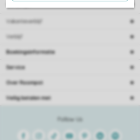
Campings
Vakantieverblijf
Verblijf
Boekingsinformatie
Service
Over Roompot
Veilig betalen met
Follow Us
Facebook
Instagram
Tiktok
Youtube
Pinterest
Linkedin
Spotify